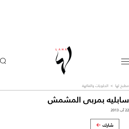
مطبخ لها
>
الحلويات والفاكهة
سابليه بمربى المشمش
22 آب 2013
شارك