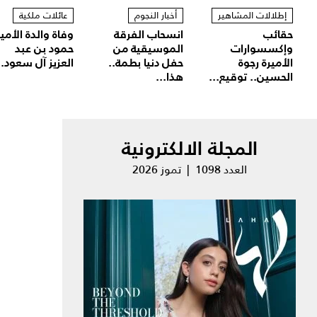
إطلالات المشاهير
أخبار النجوم
عائلات ملكية
حقائب
انسحاب الفرقة
وفاة والدة الأمير
وإكسسوارات
الموسيقية من
حمود بن عبد
الأميرة رجوة
حفل دنيا بطمة..
العزيز آل سعود..
الحسين.. توقيع...
هذا...
المجلة الالكترونية
العدد 1098 | تموز 2026