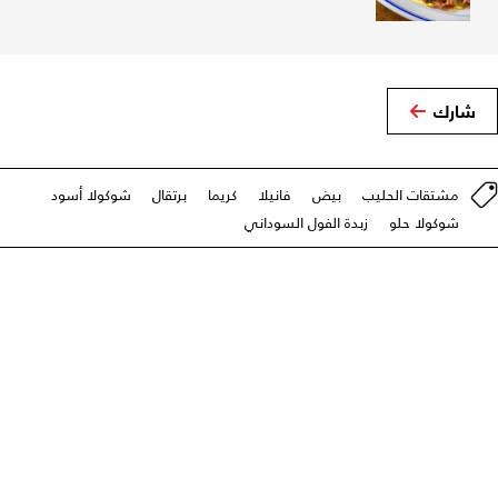
شارك
مشتقات الحليب
بيض
فانيلا
كريما
برتقال
شوكولا أسود
شوكولا حلو
زبدة الفول السوداني