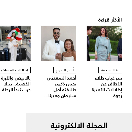
الأكثر قراءة
إطلالة نجمة
أخبار النجوم
إطلالات المشاهير
سر غياب طلاء
أحمد السعدني
بالأبيض والأرزة
الأظافر عن
يحيي ذكرى
الذهبية.. بيرلا
إطلالات الأميرة
طليقته أمل
حرب تبدأ الرحلة..
رجوة...
سليمان وميرنا...
المجلة الالكترونية