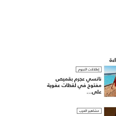
اءة
إطلالات النجوم
نانسي عجرم بقميص
مفتوح في لقطات عفوية
على...
مشاهير العرب