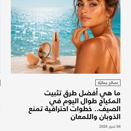
نصائح جماليّة
ما هي أفضل طرق تثبيت
ر
المكياج طوال اليوم في
م
الصيف.. خطوات احترافية تمنع
7
الذوبان واللمعان
04 تموز 2026