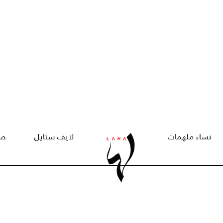
نساء ملهمات
لايف ستايل
صح