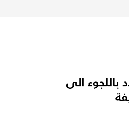
د باللجوء الى
فة