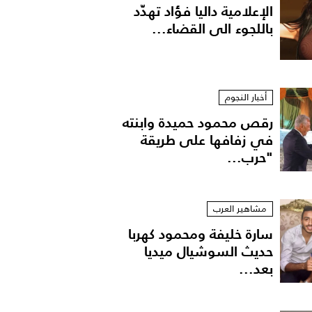
الإعلامية داليا فؤاد تهدّد
باللجوء الى القضاء...
أخبار النجوم
رقص محمود حميدة وابنته
في زفافها على طريقة
"حرب...
مشاهير العرب
سارة خليفة ومحمود كهربا
حديث السوشيال ميديا
بعد...