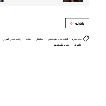
شارك
كلارنس
العناية بالقدمين
شانيل
نيفيا
إيف سان لوران
مافالا
مبرد للأظافر