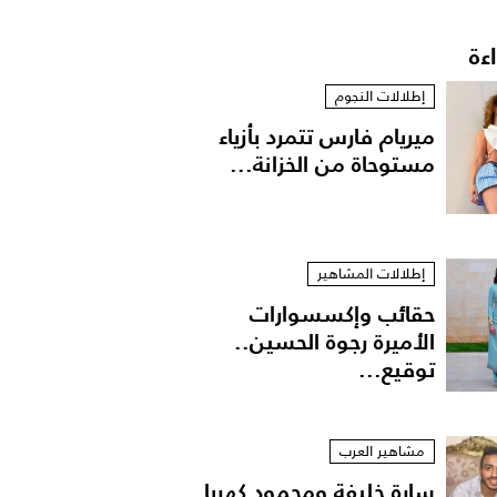
اءة
إطلالات النجوم
ميريام فارس تتمرد بأزياء
مستوحاة من الخزانة...
إطلالات المشاهير
حقائب وإكسسوارات
الأميرة رجوة الحسين..
توقيع...
مشاهير العرب
سارة خليفة ومحمود كهربا