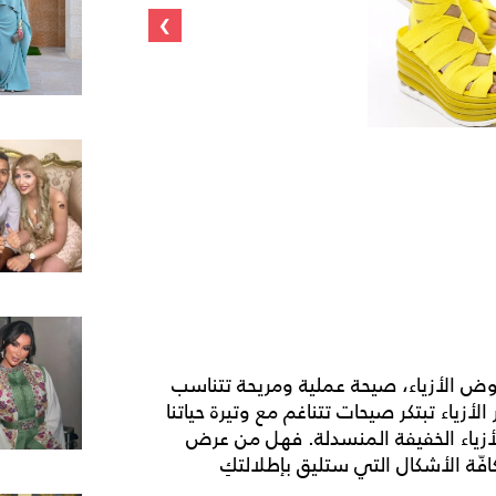
›
Platfor على منصات عروض الأزياء، صيحة عملية ومريحة تتناسب
زياء تبتكر صيحات تتناغم مع وتيرة حياتنا
بالأزياء الخفيفة المنسدلة. فهل من عرض
افّة الأشكال التي ستليق بإطلالتكِ