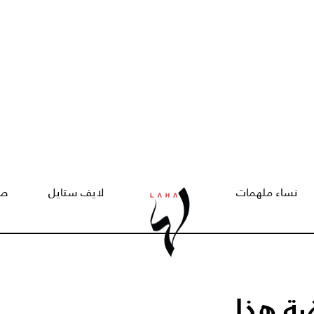
نساء ملهمات
لايف ستايل
صح
ة هذا