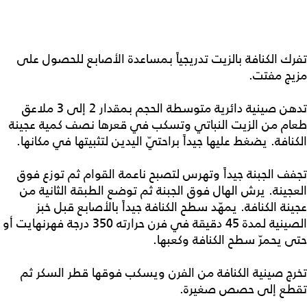
تفرك الكنافة بالزيت تدريجياً بمساعدة الأصابع للحصول على
مزيج مفتت.
تدهن صينية دائرية متوسطة الحجم بمقدار 2 إلى 3 ملاعق
طعام من الزيت النباتي وتسكب في قعرها نصف كمية عجينة
الكنافة. يضغط عليها جيداً براحتيّ اليدين لتثبيتها في مكانها.
تجفف الجبنة جيداً وتهرس لتصبح ناعمة القوام ثم توزع فوق
العجينة. يرش الهال فوق الجبنة ثم توضع الطبقة الثانية من
عجينة الكنافة. يمهّد سطح الكنافة جيداً بالأصابع قبل خبز
الصينية لمدة 45 دقيقة في فرن حرارته 350 درجة فهرنهايت أو
حتى يحمرّ سطح الكنافة وكعبها.
تخرج صينية الكنافة من الفرن ويسكب فوقها قطر السكر ثم
تقطع إلى حصص صغيرة.