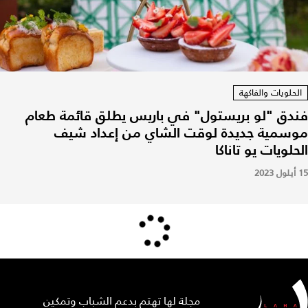
الحلويات والفاكهة
فندق "لو بريستول" في باريس يطلق قائمة طعام
موسمية جديدة لوقت الشاي من إعداد شيف
الحلويات يو تاناكا
15 أيلول 2023
مجلة لها تهتم بدعم الشباب وتمكين