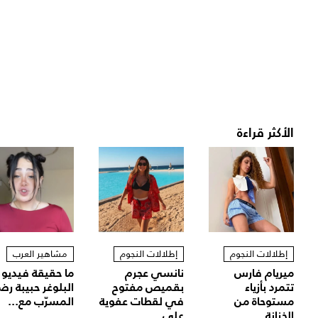
الأكثر قراءة
إطلالات النجوم
إطلالات النجوم
مشاهير العرب
ميريام فارس
نانسي عجرم
ما حقيقة فيديو
تتمرد بأزياء
بقميص مفتوح
البلوغر حبيبة رض
مستوحاة من
في لقطات عفوية
المسرّب مع...
الخزانة...
على...