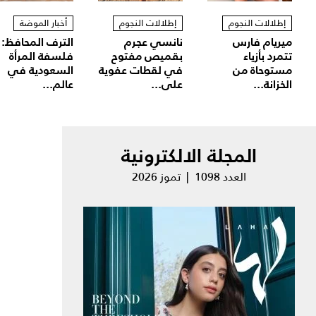
إطلالات النجوم
إطلالات النجوم
أخبار الموضة
ميريام فارس
نانسي عجرم
الترف المحافظ:
تتمرد بأزياء
بقميص مفتوح
فلسفة المرأة
مستوحاة من
في لقطات عفوية
السعودية في
الخزانة...
على...
عالم...
المجلة الالكترونية
العدد 1098 | تموز 2026