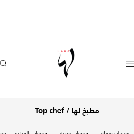
مطبخ لها /
Top chef
وصفات سهلة
وصفات صحية
وصفات بالفيديو
رمض