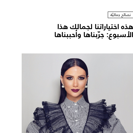
نصائح جماليّة
ذه اختياراتنا لجمالك هذا
لأسبوع: جرّبناها وأحببناها