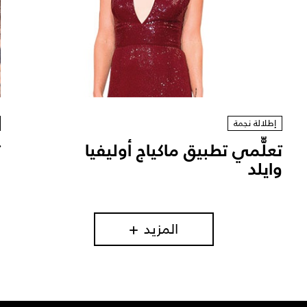
إطلالة نجمة
تعلّّمي تطبيق ماكياج أوليفيا
ت
وايلد
d
المزيد