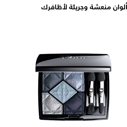
لوان منعشة وجريئة لأظافرك