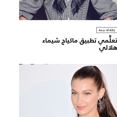
إطلالة نجمة
علّّمي تطبيق ماكياج شيماء
لالي