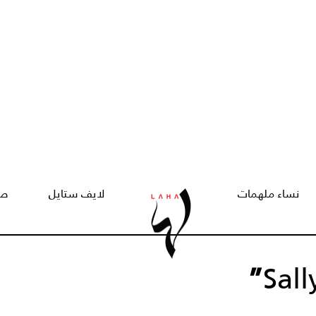
نساء ملهمات
لايف ستايل
صح
”
Sal