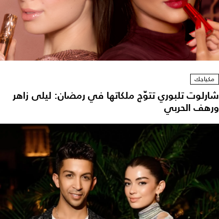
مكياجك
شارلوت تلبوري تتوّج ملكاتها في رمضان: ليلى زاهر
ورهف الحربي