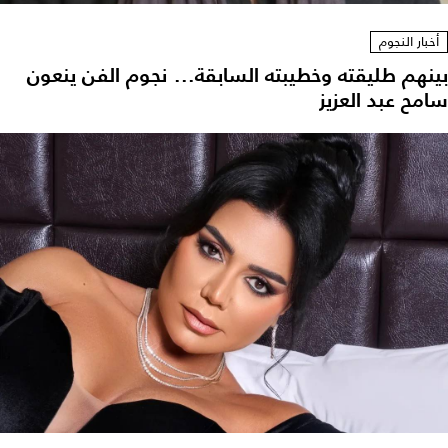
أخبار النجوم
بينهم طليقته وخطيبته السابقة... نجوم الفن ينعون
سامح عبد العزيز