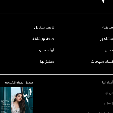
موضة
لايف ستايل
مشاهير
صحة ورشاقة
جمال
لها فيديو
نساء ملهمات
مطبخ لها
أعداد لها
تحميل المجلة الاكترونية
عن لها
إتصل بنا