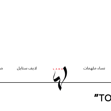
نساء ملهمات
لايف ستايل
صح
”
T