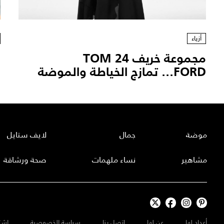
أزياء
مجموعة خريف 24 TOM
ب
FORD... تمازج الخياطة والموضة
ف
موضة
جمال
لايف ستايل
مشاهير
نساء ملهمات
صحة ورشاقة
أعداد لها
عن لها
إتصل بنا
سياسة الخصوصية
إشت