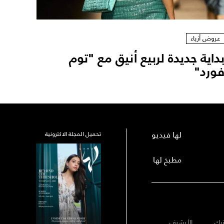
عروض أزياء
داية جديدة لربيع أنيق مع "توم
ورد"
لها فيديو
تحميل المجلة الاكترونية
مطبخ لها
رك
الأرشيف