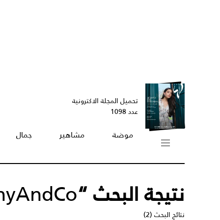
تحميل المجلة الاكترونية
عدد 1098
موضة
مشاهير
جمال
نتيجة البحث “
anyAndCo
نتائج البحث (2)