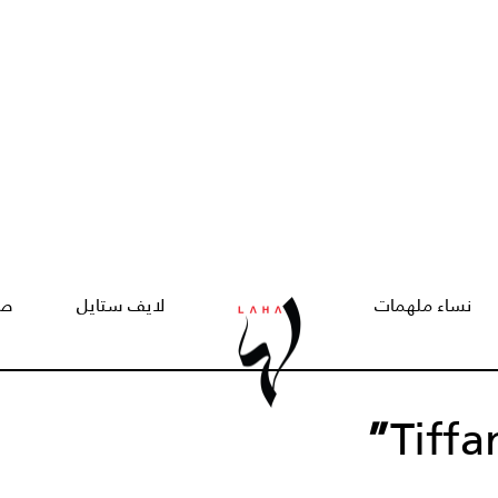
نساء ملهمات
لايف ستايل
صح
”
Tiff