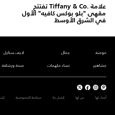
علامة .Tiffany & Co تفتتح
مقهى "بلو بوكس كافيه" الأول
في الشرق الأوسط
موضة
جمال
لايف ستايل
مشاهير
نساء ملهمات
صحة ورشاقة
أعداد لها
عن لها
إتصل بنا
سياسة الخصوصية
إشت