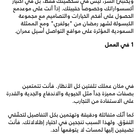
ويختبئ السرّ، ليس في شخصيتك فقط، بل في اختيار
أكسسواراتك وخصوصاً حقيبتك. إذاً أنت على موعدمع
الحصول على أفخم الخيارات والتصاميم مع مجموعة
الكبسولة لشهر رمضان من "بولغري" ومع الممثلة
السعودية المؤثرة على مواقع التواصل أسيل عمران.
1 في العمل
في مكان عملك تلفتين كل الأنظار. فأنت تتمتعين
بصفات مميزة جداً مثل الحيوية والاندفاع والجدية والقدرة
على الاستفادة من التجارب.
كما أنّك متفائلة ودقيقة وتهتمين بكل التفاصيل لتحقّقي
التفوّق. ولهذا السبب تنجحين في اختيار إطلالاتك. فأنت
تضيفين إليها لمسات لا يتوقعها أحد.