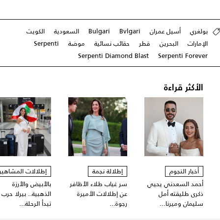
بولغري
أسيل عمران
Bvlgari
Bulgari
السعودية
الكويت
الإمارات
البحرين
قطر
حقائب نسائية
موضة
Serpenti
Serpenti Diamond Blast
Serpenti Forever
الأكثر قراءة
أخبار النجوم
إطلالة نجمة
إطلالات المشاهير
أحمد السعدني يحيي
سر غياب طلاء الأظافر
بالأبيض والأرزة
ذكرى طليقته أمل
عن إطلالات الأميرة
الذهبية.. بيرلا حرب
سليمان وميرنا...
رجوة...
تبدأ الرحلة...