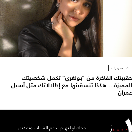
أكسسوارات
حقيبتك الفاخرة من "بولغري" تكمل شخصيتك
المميزة... هكذا تنسقينها مع إطلالاتك مثل أسيل
عمران
مجلة لها تهتم بدعم الشباب وتمكين