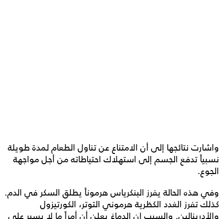
واشارت نتائجها إلى أن الامتناع عن تناول الطعام لمدة طويلة
نسبياً تدفع الجسم إلى استهلاك احتياطاته من أجل مواجهة
الجوع.
وفي هذه الحالة يفرز البنكرياس هرموناً يطلق السكر في الدم.
كذلك تفرز الغدد الكظرية هرموني التوتر، الكورتيزول
والأدرينالين. والسبب ان الدماغ يعلن أن أمراً ما لا يسير على