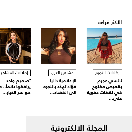
الأكثر قراءة
إطلالات النجوم
مشاهير العرب
إطلالات المشاهير
نانسي عجرم
الإعلامية داليا
تصميم واحد
بقميص مفتوح
فؤاد تهدّد باللجوء
يرافقها دائماً.. م
في لقطات عفوية
الى القضاء...
هو سر الخيار...
على...
المجلة الالكترونية