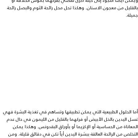
ويمكن أيضاً اللجوء إلى حيلة أخرى تقضي بفركهما بموس الحلاقة أو
بالقليل من معجون الاسنان. وهكذا تحل محل رائحة الثوم والبصل رائحة
جميلة.
أما الحلول الطبيعية التي يمكن تطبيقها وتساهم في تغذية البشرة فهي
غسل اليدين بالخل الأبيض أو فركهما بالقليل من الليمون في حال عدم
المعاناة من الحساسية أو الإكزيما أو بأوراق البقدونس. وهكذا يمكن
التخلص من الرائحة العالقة ببشرة اليدين أياً تكن في دقائق قليلة. ومن