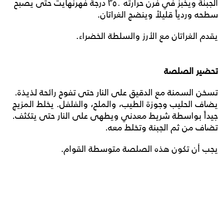
الجبنة ويخبز في فرن حرارته ٣٥٠ درجة فهرنهايت حتى يصبح
سطحه وردياً قليلاً وينضج الغراتان.
يقدم الغراتان مع الأرز والسلطة الخضراء.
تحضير الصلصة
تسخن السمنة مع الدقيق على النار حتى تفوح رائحة لذيذة.
يضاف الحليب وجوزة الطيب، والملح، والفلفل. يخلط المزيج
جيداً بواسطة شريط معدني ويطهى على النار حتى يتكثف.
تضاف من ثم الجبنة وتخلط معه.
يجب أن تكون هذه الصلصة متوسطة القوام.