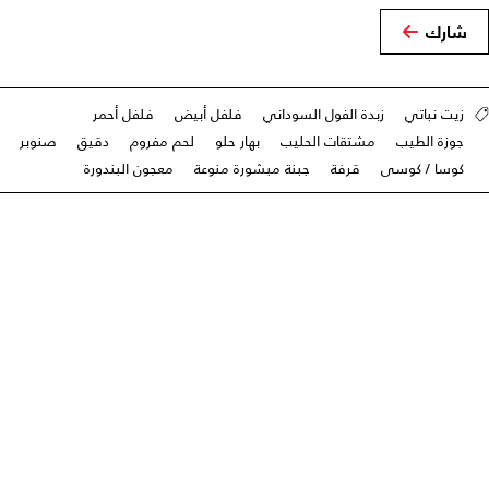
شارك
زيت نباتي
زبدة الفول السوداني
فلفل أبيض
فلفل أحمر
جوزة الطيب
مشتقات الحليب
بهار حلو
لحم مفروم
دقيق
صنوبر
كوسا / كوسى
قرفة
جبنة مبشورة منوعة
معجون البندورة