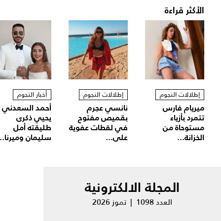
الأكثر قراءة
إطلالات النجوم
إطلالات النجوم
أخبار النجوم
ميريام فارس
نانسي عجرم
أحمد السعدني
تتمرد بأزياء
بقميص مفتوح
يحيي ذكرى
مستوحاة من
في لقطات عفوية
طليقته أمل
الخزانة...
على...
سليمان وميرنا...
المجلة الالكترونية
العدد 1098 | تموز 2026