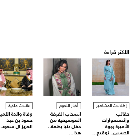
الأكثر قراءة
إطلالات المشاهير
أخبار النجوم
عائلات ملكية
حقائب
انسحاب الفرقة
وفاة والدة الأمير
وإكسسوارات
الموسيقية من
حمود بن عبد
الأميرة رجوة
حفل دنيا بطمة..
العزيز آل سعود..
الحسين.. توقيع...
هذا...