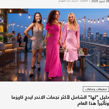
28 تموز 2026
|
القاهرة - شريف عبد الفهيم
تحقيقات وملفات
دليل "لها" الشامل لأكثر نجمات الاندر ايدج كاريزما
وتأثيراً هذا العام