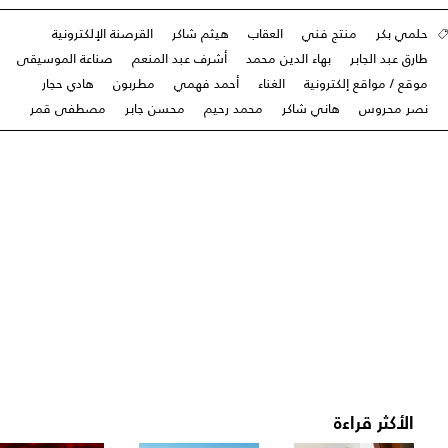
حلمي بكر
منتج فني
العقاب
هيثم شاكر
القرصنة الإلكترونية
طارق عبد الجابر
بهاء الدين محمد
أشرف عبد المنعم
صناعة الموسيقى
موقع / مواقع إلكترونية
الغناء
أحمد فهمي
مطربون
هادي حجار
نصر محروس
هاني شاكر
محمد رحيم
محسن جابر
مصطفى قمر
الأكثر قراءة