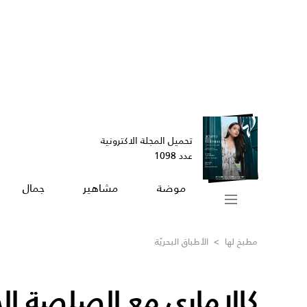
تحميل المجلة الاكترونية
عدد 1098
موضة
مشاهير
جمال
مطبخ لها
>
الأطباق البحريّة
كالاماري مع الصلصة الح