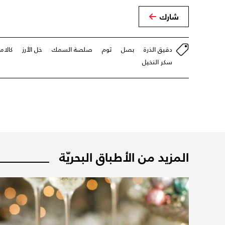
شارك
دقيق الذرة
بصل
ثوم
صلصة السمك
خل الأرز
كالام
سكر النخيل
المزيد من الأطباق البحريّة