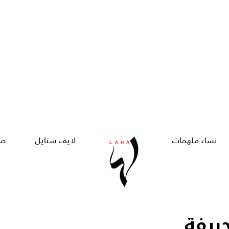
نساء ملهمات
لايف ستايل
صح
ريفة