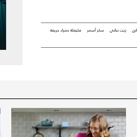
اري
زيت نباتي
سكر أسمر
فليفلة حمراء حريفة