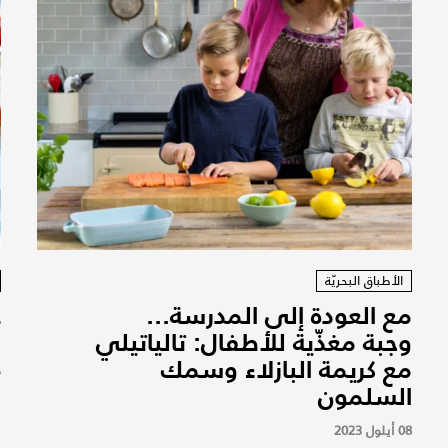
الأطباق البحريّة
مع العودة إلى المدرسة...
غ
وجبة مغذّية للأطفال: تالياتيلي
م
مع كريمة البازلاء وسمك
7
السلمون
08 أيلول 2023