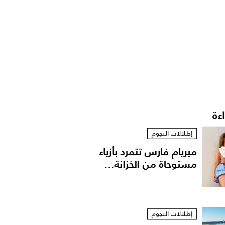
اءة
إطلالات النجوم
ميريام فارس تتمرد بأزياء
مستوحاة من الخزانة...
إطلالات النجوم