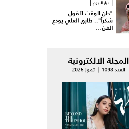
أخبار النجوم
"حان الوقت لأقول
شكراً".. طارق العلي يودع
الفن...
المجلة الالكترونية
العدد 1098 | تموز 2026