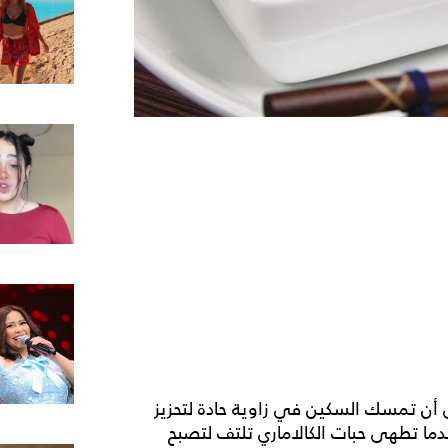
إلى مربعات حجمها 4 سم، على أن تمسك السكين في زاوية حادة لتحزيز
ما تطهى حبات الكالاماري تلتف لتصبح