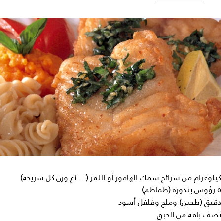
كيلوغرام من شرائح سمك الهامور أو اللقز (٢٠٠غ وزن كل شريحة)
٥ رؤوس بندورة (طماطم)
دقيق (طحين) وملح وفلفل أسود
نصف باقة من الحبق