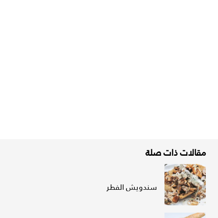
مقالات ذات صلة
سندويش الفطر