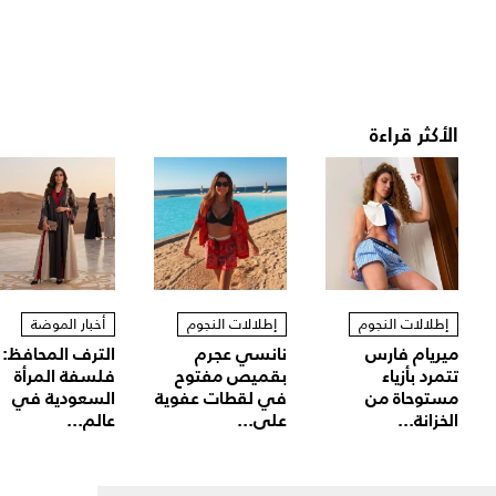
الأكثر قراءة
إطلالات النجوم
إطلالات النجوم
أخبار الموضة
ميريام فارس
نانسي عجرم
الترف المحافظ:
تتمرد بأزياء
بقميص مفتوح
فلسفة المرأة
مستوحاة من
في لقطات عفوية
السعودية في
الخزانة...
على...
عالم...