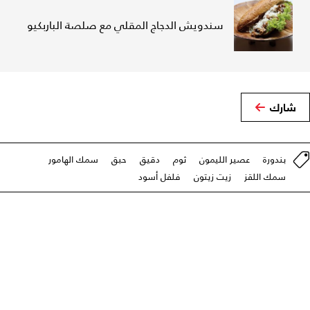
سندويش الدجاج المقلي مع صلصة الباربكيو
شارك
بندورة
عصير الليمون
ثوم
دقيق
حبق
سمك الهامور
سمك اللقز
زيت زيتون
فلفل أسود