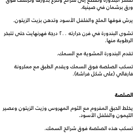
تقشر البندورة وتقطع إلى شرائح وتنزع بذورها وترصف فوق
ورق برشمان في صينية.
يرش فوقها الملح والفلفل الأسود وتدهن بزيت الزيتون.
تشوى البندورة في فرن حرارته ٢٠٠ درجة فهرنهايت حتى تتبخر
الرطوبة منها.
تقدم البندورة المشوية مع السمك.
تسكب الصلصة فوق السمك ويقدم الطبق مع معكرونة
فارفالي (على شكل فراشة).
الصلصة
يخلط الحبق المفروم مع الثوم المهروس وزيت الزيتون وعصير
الليمون والفلفل الأسود.
تسكب هذه الصلصة فوق شرائح السمك.