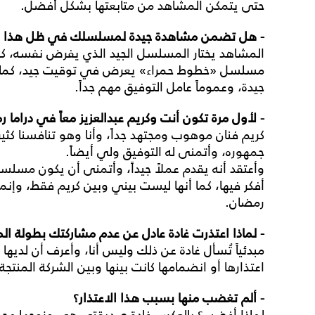
حتى يتمكن المشاهد من متابعتها بشكل أفضل.
- هل تضمن مشاهدة جيدة لمسلسلك في ظل هذا ال
المشاهد يختار المسلسل الجيد الذي يفرض نفسه، كم
مسلسل «خطوط حمراء» يعرض في توقيت جيد، كما أ
جيدة، وعموماً عامل التوفيق مهم جداً.
- لأول مرة تكون أنت وكريم عبدالعزيز معاً في دراما
كريم فنان موهوب ومجتهد جداً، وأنا وهو تنافسنا كثيرا
جمهوره، وأتمنى له التوفيق ولي أيضاً.
وأعتقد أنه يقدم عملاً جيداً، وأتمنى أن يكون مسلسلي
أفكر فيها، كما أنها ليست بيني وبين كريم فقط، وإن
رمضان.
- لماذا اعتذرت غادة عادل عن عدم مشاركتك بطولة 
مبدئياً تُسأل غادة عن ذلك وليس أنا، وأعرف أن لديها
اعتذارها أو انضمامها كانت بينها وبين الشركة المنتج
- ألم تغضب منها بسبب هذا الاعتذار؟
لماذا أغضب؟ بالعكس غادة صديقتي هي وزوجها مجدي ا