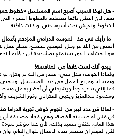
- هل لهذا السبب أصبح اسم المسلسل «خطوط حمرا
نعم، لأن البطل دائماً يصطدم بالخطوط الحمراء الت
الخطوط ونعيش تحت أسرها حتى لو كانت خاطئة.
- ما رأيك فى هذا الموسم الدرامي المزدحم بأعمال ل
أتمنى من الله عز وجل التوفيق للجميع، فنجاح عمل ل
هو المشاهد الذي يستمتع بمشاهدة كل هؤلاء النجو
- يبدو أنك لست خائفاً من المنافسة!
ولماذا الخوف؟ فكل شيء مقدر من الله عز وجل، لو كان 
وتعبنا أنا وفريق العمل في هذا المسلسل، ونتمنى م
كما إنني سعيد جداً ويشرفني أن أحضر بعمل وسط كوكب
ومحمود عبدالعزيز ويحيى الفخراني ونور الشريف وآخر
- لماذا قرر عدد كبير من النجوم خوض تجربة الدراما هذا
كل فنان له حساباته الخاصة، وهي فعلاً مصادفة أن 
هذا العام، لكنني سعيد بذلك، لأن هذا مؤشر لعودة الد
لكن المهم أن تستمر هذه الأعمال طوال العام، وأن 