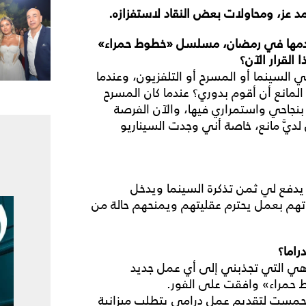
د عز، ومحاولات بعض النقاد لاستفزازه.
ي تقدمها في رمضان، مسلسل «خطوط حمراء»
 القرار الآن؟
في السينما أو المسرح أو التلفزيون، وعندما
لمانع أن أقوم بدوري؟ عندما كان المسرح
بنجاحي واستمراري فيها، والآن الفرصة
 لديَّ مانع، خاصة أني وجدت السيناريو
يدفع لي ثمن تذكرة السينما ويدخل
يوتهم بعمل يحترم عقليتهم ويمنحهم حالة من
راما؟
 هي التي تجذبني إلى أي عمل جديد
 حمراء» وافقت على الفور.
وتحمست لتقديم عمل درامي يتطلب ميزانية