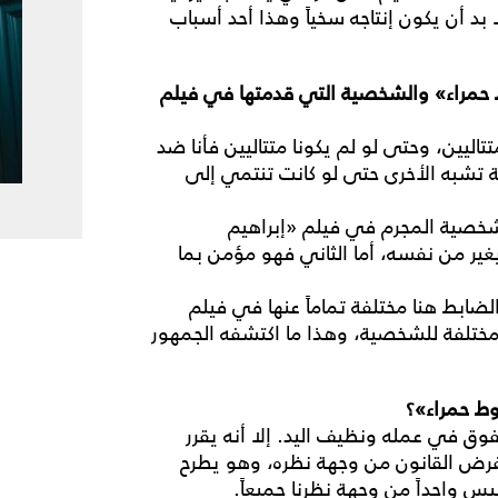
د أن يكون إنتاجه سخياً وهذا أحد أسباب
 حمراء» والشخصية التي قدمتها في فيلم
يين، وحتى لو لم يكونا متتاليين فأنا ضد
 تشبه الأخرى حتى لو كانت تنتمي إلى
ن شخصية المجرم في فيلم «إبراهيم
ير من نفسه، أما الثاني فهو مؤمن بما
بط هنا مختلفة تماماً عنها في فيلم
مختلفة للشخصية، وهذا ما اكتشفه الجمهور
ط حمراء»؟
 في عمله ونظيف اليد. إلا أنه يقرر
يفرض القانون من وجهة نظره، وهو يطرح
س واحداً من وجهة نظرنا جميعاً.