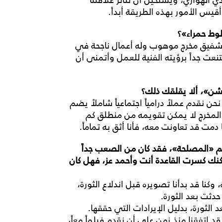
قيس الأمور بهذه الطريقة أبداً.
طوط حمراء»؟
مد شفيق مخرج موهوب وله أعمال ناجحة في
قتنعت جداً برؤيته الفنية للعمل وأتمنى أن
كشن»، ألا يقلقك ذلك؟
دم عملاً درامياً اجتماعياً شاملاً يضم
لمخرج لا يمكن تقويمه من منطلق كم
مت قد تعاونت معه، فأنا أثق به تماماً.
فيلم «المصلحة»، فقد كان من الصعب جداً
كنك كسرت القاعدة أنت وأحمد عز، فهل كان
كنا قد بدأنا تصويره قبل اندلاع الثورة،
حدثت بعد الثورة.
 الثورة، بدليل الإيرادات التي حققها.
د اتفقنا منذ زمن على أن نقدم فيلماً معاً،