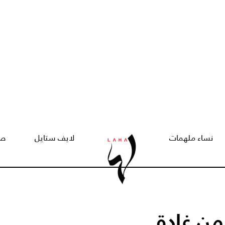
نساء ملهمات
لايف ستايل
صح
من غادة