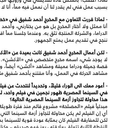
بسبب عمل فني لم يقدر لنا أن نعمل فيه معاً، أنا لا أ
- لماذا قررت التعاون مع المخرج أحمد شفيق في «خ
أنا ممثل ولا أختار المخرج بل هو من يختارني، وأح
الدراما، والشركة المنتجة تثق به. وعندما جلسنا معاً ا
ننجح في تقديم عمل يمتع الجمهور.
- لكن أعمال المخرج أحمد شفيق كانت بعيدة عن «الأ
لا يوجد شيء اسمه مخرج متخصص في «الأكشن». نحن نق
قصة جميلة ودراما عميقة ومشاهد «أكشن» أيضاً، وا
مشاهد الحركة في العمل، وأنا مقتنع بأحمد شفيق ما د
- أعود معك الى الوراء قليلاً، وتحديداً لنتحدث عن 
في السينما المصرية ظهور نجمين في فيلم
واحد، ل
هذا محاولة لتجاوز أزمة السينما المصرية الحالية؟
مبدئياً فيلم «المصلحة» مشروع قائم منذ فترة طويلة، و
أي إن الفيلم لم يكن محاولة لتجاوز أزمة السينما التي 
لكن للمفارقة الفيلم كان بمثابة عودة قوية للسينما بعد
النقطة الثانية تتعلق بعلاقتي بعز فهو صديقي، وكنا ق