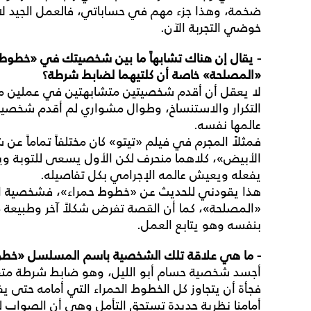
ضخمة، وهذا جزء مهم في حساباتي، فالعمل الجيد لا ب
خوضي التجربة الآن.
- يقال إن هناك تشابهاً ما بين شخصيتك في «خطوط
«المصلحة» خاصة أن كلتيهما لضابط
شرطة؟
لا يعقل أن أقدم شخصيتين متشابهتين في عملين متتال
التكرار والاستنساخ، وطوال مشواري لم أقدم شخصية
عالمها نفسه.
فمثلاً المجرم في فيلم «تيتو» كان مختلفاً تماماً ع
الأبيض»، كلاهما منحرف لكن الأول يسعى للتوبة ويغ
يفعله ويعيش عالمه الإجرامي بكل تفاصيله.
هذا يقودني للحديث عن «خطوط حمراء»، فشخصية الضا
«المصلحة»، كما أن القصة تفرض شكلاً آخر وطبيعة 
بنفسه وهو يتابع العمل.
- ما هي علاقة تلك الشخصية باسم المسلسل «خطو
أجسد شخصية حسام أبو الليل، وهو ضابط شرطة متفوق
فجأة أن يتجاوز كل الخطوط الحمراء التي أمامه حتى 
أمامنا نظرية جديدة تستحق التأمل وهي أن الصواب لي