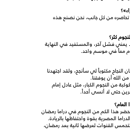
ء»؟
ي تحاصره من كل جانب، نحن نصنع هذه
نجوم كثر؟
ا يعني فشل آخر، والمستفيد في النهاية
م معاً في موسم واحد.
النجاح مكتوباً لي سأنجح، ولقد اجتهدنا
ن الله أن يوفقنا.
ة من النجوم الكبار، مثل عادل إمام
ين حتى لا أنسى أحداً.
 العام؟
يحضر هذا الكم من النجوم في دراما رمضان
راما المصرية بقوة واحتفاظها بالريادة.
تتحمس القنوات لعرضها ثانية بعد رمضان،