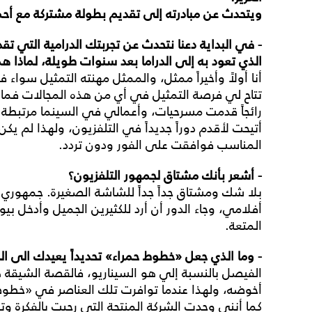
ويتحدث عن مبادرته إلى تقديم بطولة مشتركة مع أحم
- في البداية دعنا نتحدث عن تجربتك الدرامية الت
الذي تعود به إلى الدراما بعد سنوات طويلة، لماذا هذا
أنا أولاً وأخيراً ممثل، والممثل مهنته التمثيل سواء 
تتاح لي فرصة التمثيل في أي من هذه المجالات فما ا
رائجاً قدمت مسرحيات، وأعمالي في السينما مرتبطة 
أتيحت لأقدم دوراً جديداً في التلفزيون، ولهذا لم يكن
المناسب فوافقت على الفور ودون تردد.
- أشعر بأنك مشتاق لجمهور التلفزيون؟
بلا شك ومشتاق جداً جداً للشاشة الصغيرة. جمهوري 
أفلامي، وجاء الدور أن أرد للكثيرين الجميل وأدخل ب
المتعة.
- وما الذي جعل «خطوط حمراء» تحديداً يعيدك الى الد
الفيصل بالنسبة إلي هو السيناريو، فالقصة الشيقة
أخوضه، ولهذا عندما توافرت تلك العناصر في «خطوط
كما أنني وجدت الشركة المنتجة التي رحبت بالفكرة 