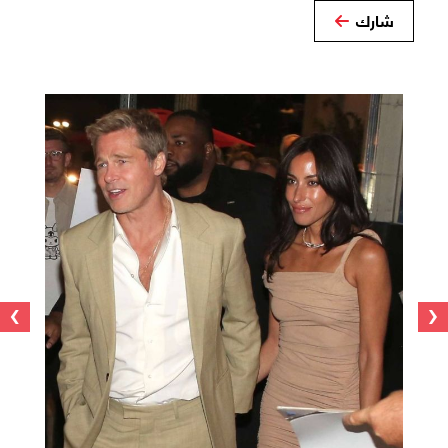
شارك
›
‹