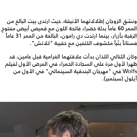
ونسّق الزوجان إطلالاتهما الأنيقة، حيث ارتدى بيت البالغ من
العمر 60 عاماً بدلة خضراء فاتحة اللون مع قميص أبيض مفتوح
الرقبة بأزرار، بينما ارتدت دي رامون، البالغة من العمر 31 عاماً
فستاناً بنّياً مكشوف الكتفين مع حقيبة "كلاتش".
وكان الثنائي اللذان بدأت علاقتهما الغرامية قبل عامين، قد
ظهرا لأول مرة على السجادة الحمراء في العرض الأول لفيلم
Wolfs في "مهرجان البندقية السينمائي" في الأول من
أيلول (سبتمبر).