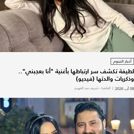
أخبار النجوم
لطيفة تكشف سر ارتباطها بأغنية "أنا بعجبني"..
وذكريات والدتها (فيديو)
08 آب 2026
|
القاهرة - شريف عبد الفهيم