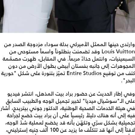
وارتدى حينها الممثل الأميركي بدلة سوداء مزدوجة الصدر من
Louis Vuitton وقد تضمنت بنطلوناً واسعاً مستوحى من
السبعينيات، وانتعل حذاءً مربعاً. في المقابل، ظهرت مصمّمة
المجوهرات إلى جانبه بفستان أبيض بطول الأرض من دون
كتف من توقيع Entire Studios تميّز بتنورة على شكل "حورية
البحر".
وفي إطار الحديث عن حضور براد بيت المذهل، انتشر فيديو
على الـ"سوشيال ميديا" لخبير تجميل الوجه والطبيب السابق
في هيئة الخدمات الصحية الوطنية، الدكتور جوني بيتريدج، أشار
فيه إلى أنه هناك دليلاً رئيسياً على أن براد بيت خضع لجراحة
تجميلية بشكل سرّي وتكهّن بأنه قد يخضع لعملية شدّ الوجه،
لافتاً إلى أنها قد تتكلّف ما يزيد عن 100 ألف جنيه إسترليني،