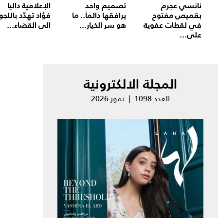
نانسي عجرم
تصميم واحد
الإعلامية داليا
بقميص مفتوح
يرافقها دائماً.. ما
فؤاد تهدّد باللجو
في لقطات عفوية
هو سر الخيار...
الى القضاء...
على...
المجلة الالكترونية
العدد 1098 | تموز 2026