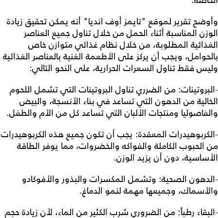
وأوضح تقرير لموقع "تايمز أوف انديا" أنه يمكن تحقيق زيادة
الوزن المناسبة أثناء الحمل من خلال تناول جميع العناصر
الغذائية المطلوبة، من خلال نظام غذائي متوازن خاص
بالحوامل، ويجب أن يركز على الأطعمة الغنية بالعناصر الغذائية
وليس فقط تناول السعرات الحرارية، على النحو التالي:
-البروتينات: من الضرري تناول البروتينات التي تشمل اللحوم
الخالية من الدهون التي تساعد في بناء الأنسجة، والبيض
والفاصوليا ومنتجات الألبان التي تساعد كل من الأم والطفل.
-الكربوهيدرات المعقدة: يجب أن تكون جميع هذه الكربوهيدرات
من الحبوب الكاملة والفواكه والخضروات، مما يوفر الطاقة
الأساسية، دون أن يزيد الوزن.
-الدهون الصحية: وتشمل المكسرات والبذور والأفوكادو
والأسماك، وجميعها مهمة لنمو الدماغ.
-البقاء رطباً: من الضروري شرب الكثير من الماء، لأن زيادة حجم