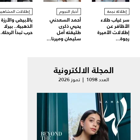
إطلالة نجمة
أخبار النجوم
إطلالات المشاهير
سر غياب طلاء
أحمد السعدني
بالأبيض والأرزة
الأظافر عن
يحيي ذكرى
الذهبية.. بيرلا
إطلالات الأميرة
طليقته أمل
حرب تبدأ الرحلة..
رجوة...
سليمان وميرنا...
المجلة الالكترونية
العدد 1098 | تموز 2026