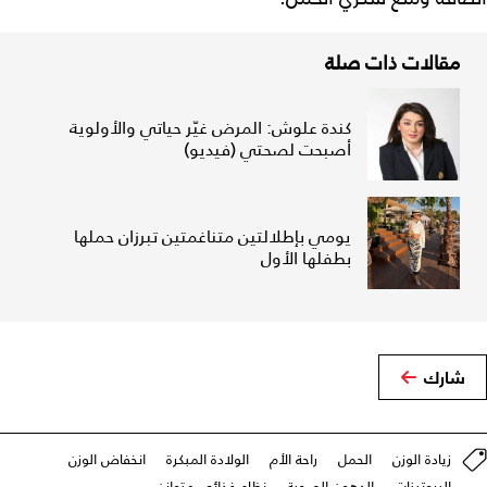
مقالات ذات صلة
كندة علوش: المرض غيّر حياتي والأولوية
أصبحت لصحتي (فيديو)
يومي بإطلالتين متناغمتين تبرزان حملها
بطفلها الأول
شارك
زيادة الوزن
الحمل
راحة الأم
الولادة المبكرة
انخفاض الوزن
البروتينات
الدهون الصحية
نظام غذائي متوازن