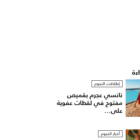
اءة
إطلالات النجوم
نانسي عجرم بقميص
مفتوح في لقطات عفوية
على...
أخبار النجوم