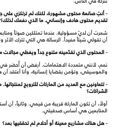
نتركه في الناس.
- أنتِ صانعة محتوى مشهورة، لكنك لم ترتكزي على 
تقديم محتوى هادف وإنساني. ما الذي دفعك لذلك؟
شعرت أن لديّ مسؤولية. عندما تمتلكين صوتاً ومتابع
أن تقولي شيئاً مفيداً. الرسالة هي التي تترك الأثر و
- المحتوى الذي تقدّمينه متنوع جداً ويغطي مجالات 
نعم، لأنني متعددة الاهتمامات. أرفض أن أُحصَر في قا
والموسيقى، وتؤمن بقضايا إنسانية، وأنا أعتقد أن هذ
- تتعاونين مع العديد من الماركات للترويج لمنتجاتها.
الشراكات؟
أولاً، أن تكون الماركة قريبة من قيمي. وثانياً، أن أست
المتابعين هي أساس صدقيتي.
- هل هناك مشاريع معينة أو أحلام لم تحققيها بعد؟