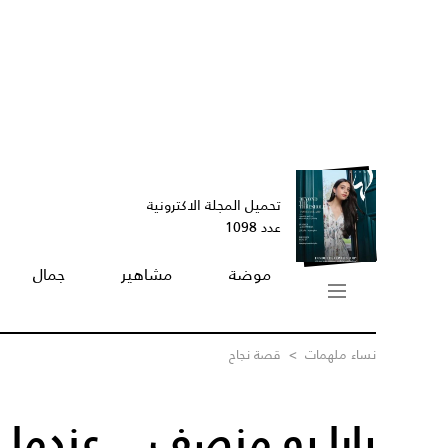
تحميل المجلة الاكترونية
عدد 1098
موضة
مشاهير
جمال
نساء ملهمات
>
قصة نجاح
يارا بو منصف... عندما ي