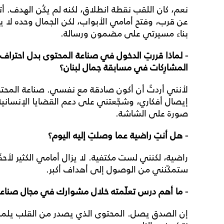
نعم، كان اللقب نقطة انطلاق، لكنه لم يكُن الهدف. أ
عن قرب، وفتح أمامي الأبواب، لكن الجمال وحده لا 
بناء مسيرتي على مضمون ورسالة.
- لماذا قررتِ الدخول في صناعة المحتوى بدل احتراف
المشارِكات في مسابقة جمال لبنان؟
لأنني أردتُ أن أكون صادقة مع نفسي. صناعة المحتوى
إيصال أفكاري، وشجّعتني على دعم القضايا الإنساني
صورة على الشاشة.
- هل أنتِ راضية عما وصلتِ إليه اليوم؟
راضية، لكنني لست مكتفية. لا يزال أمامي الكثير لأ
ستمكّنني من الوصول إلى أهداف أكبر.
- ما أهم درس تعلّمته خلال مشوارك في مجال صناعة
إن الصدق يصل. المحتوى الذي يصدر من القلب يلمس