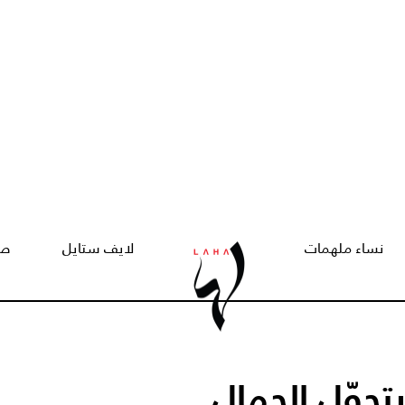
نساء ملهمات
لايف ستايل
صح
تحوّل الجمال