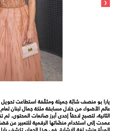
‹
يارا بو منصف شابّة جميلة ومثقّفة استطاعت تحويل ا
الثانية، لتصبح لاحقاً إحدى أبرز صانعات المحتوى. لم
عمدت إلى استخدام منصّاتها الرقمية للتعبير عن قضايا
المرأة ونشر لغة الإشارة. في هذا الحوار، تكشف يار