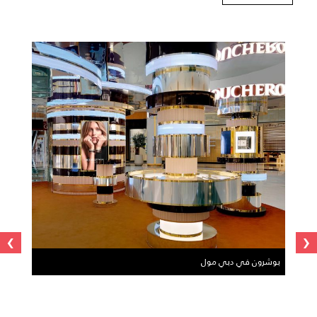
›
‹
بوشرون في دبي مول