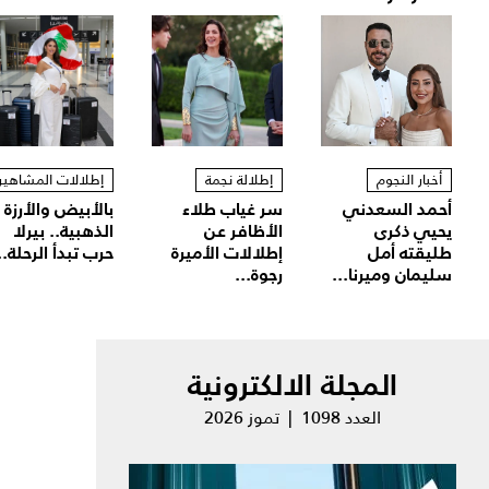
أخبار النجوم
إطلالة نجمة
إطلالات المشاهير
أحمد السعدني
سر غياب طلاء
بالأبيض والأرزة
يحيي ذكرى
الأظافر عن
الذهبية.. بيرلا
طليقته أمل
إطلالات الأميرة
حرب تبدأ الرحلة..
سليمان وميرنا...
رجوة...
المجلة الالكترونية
العدد 1098 | تموز 2026