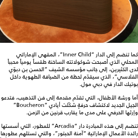
كما تنضم إلى الدار “Inner Child”، المقهى الإماراتي
المحلي الذي أصبحت شوكولاتته الساخنة طقساً يومياً محبباً
لدى الكثيرين، إلى جانب مؤسسه الشيف “الحسن بن دبوّي
الفلاسي”، الذي سيقدّم لحظة من الضيافة الطهوية داخل
بوتيك الدار في دبي مول.
أما ورشة الأطفال، التي تقدّم مقدمة إلى فن التذهيب، فتدعو
الجيل الجديد لاكتشاف حرفةٍ شكّلت أيادي “Boucheron”
وإرثها الحرفي على مدى ما يقارب قرنين من الزمن.
تنضم إلى هذه المبادرة دار “Arcadia” للعطور، التي أسستها
رائدة الأعمال الإماراتية “آمنة الحبتور”، والتي تستلهم عطورها