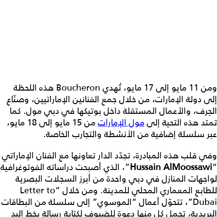
ومن 11 مايو إلى 17 مايو، تُهدي Boucheron هذه اللحظة
إلى دولة الإمارات، من خلال جمع الفنانين الإماراتيين، وصنّاع
الحِرف، والأعمال المستقلة داخل بوتيكها في دبي مول. كما
تمتد هذه التحية إلى
مول الإمارات
من 15 مايو إلى 18 مايو،
عبر سلسلة إضافية من الأنشطة والتجارب الخاصة.
وفي قلب هذه المبادرة، تجدّد الدار تعاونها مع الفنان الإماراتي
“
Hussain AlMoossawi
”، الذي أصبحت دراساته الفوتوغرافية
لواجهات المنازل في دبي واحدة من أبرز السجلات البصرية
للطابع المعماري المحلي للمدينة. ومن خلال “Letter to
Dubai”، تتحوّل أعمال “الموسوي” إلى سلسلة من البطاقات
البريدية، تحمل كل منها دعوة للضيوف لكتابة رسالة بخط اليد