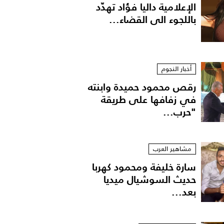
الإعلامية داليا فؤاد تهدّد
باللجوء الى القضاء...
أخبار النجوم
رقص محمود حميدة وابنته
في زفافها على طريقة
"حرب...
منشور لمى الكناني
مشاهير العرب
سارة خليفة ومحمود كهربا
حديث السوشيال ميديا
بعد...