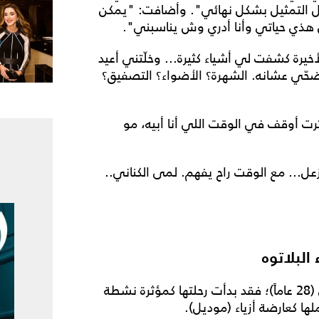
زل التمثيل بشكل نهائي". وأضافت: "يمكن
 هذي حياتي وأنا أدري وش يناسبني".
أخيرة كشفت لي أشياء كثيرة... وخلّتني أعيد
ّي عشانه. الشهرة؟ الأضواء؟ التصفيق؟
ت أوقف في الوقت اللي أنا أبيه، مو
... مع الوقت راح يفهم. لمى الكناني..
البلاتوه
لم يكن التمثيل ضمن الخطط المسبقة للمى الكناني (28 عاماً)؛ فقد بدأت رحلتها كمؤثرة نشطة
 كعارضة أزياء (موديل).