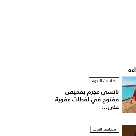
اءة
إطلالات النجوم
نانسي عجرم بقميص
مفتوح في لقطات عفوية
على...
مشاهير العرب