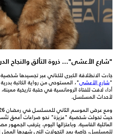
"شارع الأعشى"... ذروة التألق والنجاح الد
جاءت الانطلاقة الكبرى للكناني عبر تجسيدها شخصية
"
شارع الأعشى
"، المستوحى من رواية الكاتبة بدري
أداء لافت للفتاة الرومانسية في حقبة تاريخية معينة، 
لأحداث المسلسل.
حيث تحولت شخصية "عزيزة" نحو صراعات أعمق تتّسم
العائلية القاسية. وباعتزالها اليوم، يترقب الجمهور
للمسلسل، خاصة بعد التحولات التي شهدها العمل إث