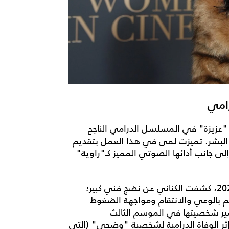
رامي
 "عزيزة" في المسلسل الدرامي الناجح
ة البشر. تميزت لمى في هذا العمل بتقديم
إلى جانب أدائها الصوتي المميز كـ"راوية"
ومع عرض الموسم الثاني للمسلسل في رمضان 2026، كشفت الكناني عن نضج فني كبير؛
 بالوعي والانتقام ومواجهة الضغوط
 مصير شخصيتها في الموسم الثالث
ر الوفاة الدرامية لشخصية "وضحى" (التي