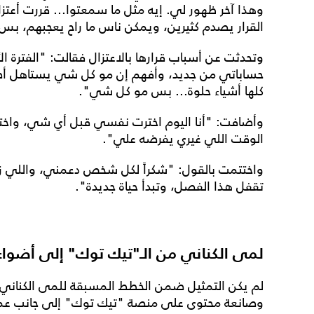
وهذا آخر ظهور لي. إيه مثل ما سمعتوا... قررت أعت
القرار يصدم كثيرين، ويمكن ناس ما راح يعجبهم، بس
وتحدثت عن أسباب قرارها بالاعتزال فقالت: "الفترة ال
حساباتي من جديد، وأفهم إن مو كل شي يستاهل أضح
كلها أشياء حلوة... بس مو كل شي".
وأضافت: "أنا اليوم اخترت نفسي قبل أي شي، واختر
الوقت اللي غيري يفرضه علي".
واختتمت بالقول: "شكراً لكل شخص دعمني، واللي زعل
تقفل هذا الفصل، وتبدأ حياة جديدة".
لمى الكناني من الـ"تيك توك" إلى أضواء 
وصانعة محتوى على منصة "تيك توك" إلى جانب عملها