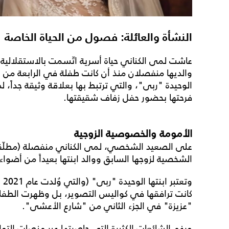
النشأة والعائلة: فصول من الحياة الخاصة
عاشت لمى الكناني حياة أسرية اتّسمت بالاستقلالية
والديها منفصلان منذ أن كانت طفلة في الرابعة من 
الوحيدة "ربى"، والتي ترتبط بها بعلاقة وثيقة جداً، لد
فرحتها بحضور حفل زفاف شقيقتها.
الأمومة والخصوصية الزوجية
على الصعيد الشخصي، لمى الكناني منفصلة (مطلّقة) حا
الشخصية لزوجها السابق ووالد ابنتها بعيداً من أضواء
وت
كانت ترافقها في كواليس التصوير، بل وظهرت ال
"عزيزة" في الجزء الثاني من "شارع الأعشى".
ورغم الشائعات الكثيرة التي حاصرتها عبر منصات الت