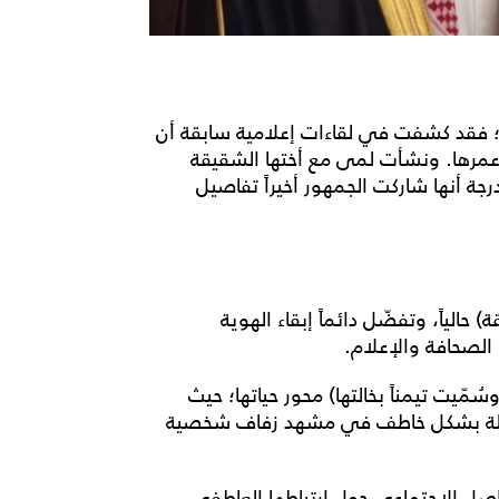
؛ فقد كشفت في لقاءات إعلامية سابقة أن
عمرها. ونشأت لمى مع أختها الشقيقة
رجة أنها شاركت الجمهور أخيراً تفاصيل
لياً، وتفضّل دائماً إبقاء الهوية
 الصحافة والإعلام.
عتبر ابنتها الوحيدة "ربى" (والتي وُلدت عام 2021 وسُمّيت تيمناً بخالتها) محور حياتها؛ حيث
طفلة بشكل خاطف في مشهد زفاف شخصية
واصل الاجتماعي حول ارتباطها العاطفي