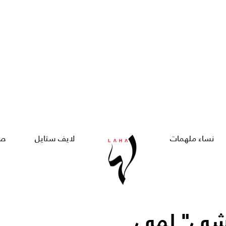
نساء ملهمات
لايف ستايل
صح
أعشى" لمى