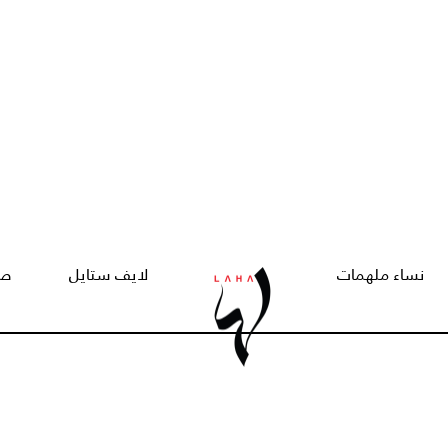
نساء ملهمات
لايف ستايل
صح