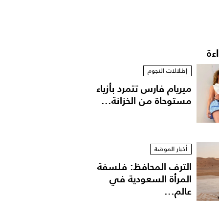
اءة
إطلالات النجوم
ميريام فارس تتمرد بأزياء
مستوحاة من الخزانة...
أخبار الموضة
الترف المحافظ: فلسفة
المرأة السعودية في
عالم...