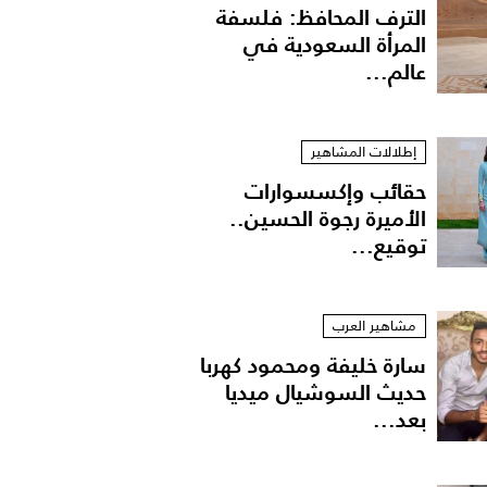
الترف المحافظ: فلسفة
المرأة السعودية في
عالم...
إطلالات المشاهير
حقائب وإكسسوارات
الأميرة رجوة الحسين..
توقيع...
مشاهير العرب
سارة خليفة ومحمود كهربا
حديث السوشيال ميديا
بعد...