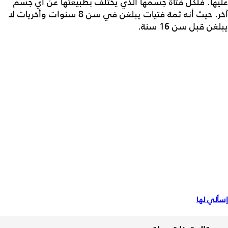
عليها. فلكل فتاة جسمها الذي يختلف بطبيعتها عن أي جسم
آخر. حيث أنه ثمة فتيات يبلغن في سن 8 سنوات وأخريات لا
يبلغن قبل سن 16 سنة.
إسألي لها