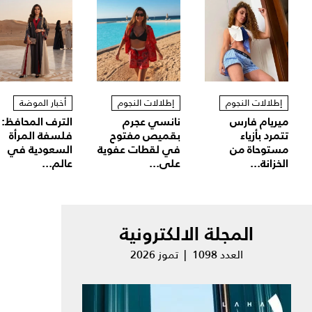
إطلالات النجوم
إطلالات النجوم
أخبار الموضة
ميريام فارس
نانسي عجرم
الترف المحافظ:
تتمرد بأزياء
بقميص مفتوح
فلسفة المرأة
مستوحاة من
في لقطات عفوية
السعودية في
الخزانة...
على...
عالم...
المجلة الالكترونية
العدد 1098 | تموز 2026