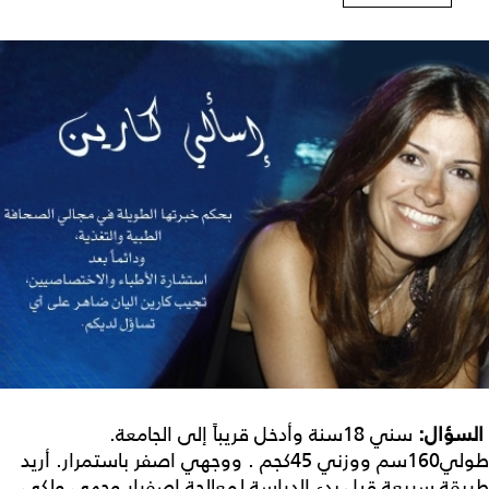
ا
لسؤال:
سني 18سنة وأدخل قريباً إلى الجامعة.
طولي160سم ووزني 45كجم . ووجهي اصفر باستمرار. أريد
طريقة سريعة قبل بدء الدراسة لمعالجة اصفرار وجهي ولكي