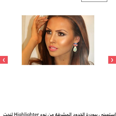
›
‹
استعيني ببودرة الخدود المشرقة من نوع Highlighter لنحت