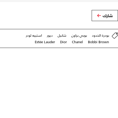
شارك
بودرة الخدود
بوبي براون
شانيل
ديور
استييه لودر
Estée Lauder
Dior
Chanel
Bobbi Brown