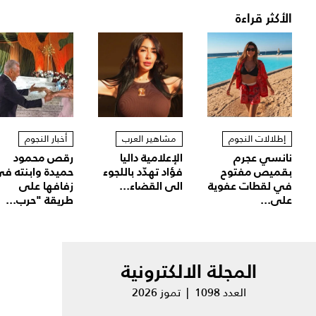
الأكثر قراءة
إطلالات النجوم
مشاهير العرب
أخبار النجوم
نانسي عجرم
الإعلامية داليا
رقص محمود
بقميص مفتوح
فؤاد تهدّد باللجوء
حميدة وابنته ف
في لقطات عفوية
الى القضاء...
زفافها على
على...
طريقة "حرب...
المجلة الالكترونية
العدد 1098 | تموز 2026