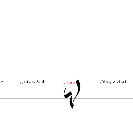
نساء ملهمات
لايف ستايل
صح