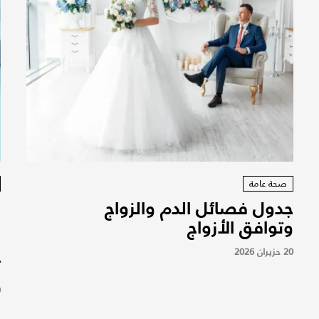
صحة عامة
جدول فصائل الدم والزواج
و
وتوافق الأزواج
م
ا
20 حزيران 2026
ت
9