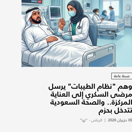
صحة عامة
هم "نظام الطيبات" يرسل
رضى السكري إلى العناية
لمركزة.. والصحة السعودية
تدخل بحزم
0 حزيران 2026
|
الرياض - "لها"