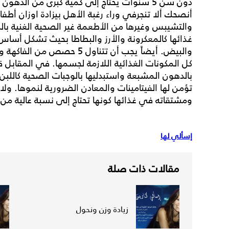
دون سن 5 سنوات يحتاج إلى كمية كبرى من الده
أنصحك ألا تنجرفي وراء رغبة الأهل بيزادة اوزان أطفا
والتشيبس وغيرها من الأطعمة غير الصحية الغنية ب
غذائها كالمعكرونة والأرز والبطاطا بحيث تشكل أساس 
والبيض. أيضاً يجب أن تتناول 5
كل المكونات الغذائية اللازمة لجسمها. في المقابل 
بالدهون المشبعة واستبدليها بالوجبات الصحية كاللبن
تؤمن لها الفيتامينات والمعادن الضرورية لنموها. ول
ومشتقاته في غذائها كونها تحتاج إلى نسبة عالية من
إسألي لها
مقالات ذات صلة
زيادة وزن ونحول