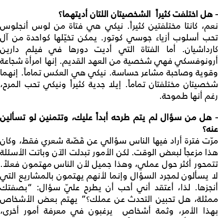
-
هل اختلفت كثيراً الشخصيتان اللتان أديتهما؟
نعم، كانتا مختلفتين كثيراً. نيكي هي فتاة من لوس أنجلوس
تحب أسلوب أزياء جوسي كوتور. يمكن تخيّلها كواحدة من آل
كارداشيان. أما الفتاة التي أديت دورها في فيلم دارين
أرونوفسكي فهي شخصية من العهد القديم. إنها امرأة شجاعة
وقوية وصاحبة مشاعر حساسة. نيكي هي العكس تماماً. إنهما
شخصيتان مختلفتان تماماً. إيلا جدية كثيراً ونيكي تحب المرح،
رغم أنها طموحة.
هل من سؤال لم يتم طرحه أبداً عليك، وتتمنين لو تسألين
عنه؟
مرّت فترة أراد فيها الناس سؤالي عن قَصّة شعري فقط، وكان
هذا مزعجاً لبعض الوقت. لكن الأمور تبدلت الآن وباتت الأسئلة
تتمحور أكثر حول عملي، وهذا جميل لأن الناس مهتمون فعلاً.
لا يسألون لمجرد السؤال وإنما لأنهم يهتمون بالمشاريع التي
أنجزها. لذا، أعتقد أني أحب أن يطرح عليّ سؤال: “بصفتك
ممثلة، هل تحبين التحدث عن عملك؟” يهتم بعض الأشخاص
بهذا الأمر، وثمة أشخاص يرغبون في معرفة أمور أخرى،