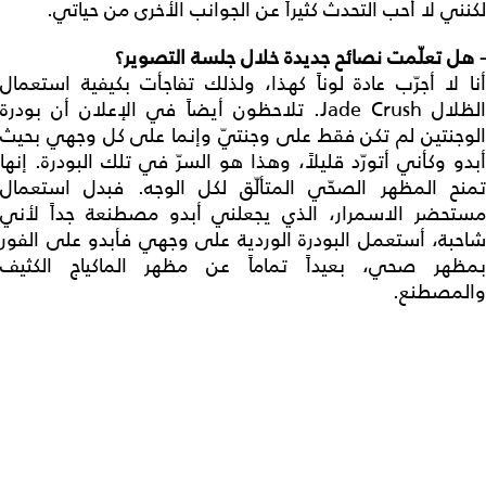
لكنني لا أحب التحدث كثيراً عن الجوانب الأخرى من حياتي.
-
هل تعلّمت نصائح جديدة خلال جلسة التصوير؟
أنا لا أجرّب عادة لوناً كهذا، ولذلك تفاجأت بكيفية استعمال
الظلال Jade Crush. تلاحظون أيضاً في الإعلان أن بودرة
الوجنتين لم تكن فقط على وجنتيّ وإنما على كل وجهي بحيث
أبدو وكأني أتورّد قليلاً، وهذا هو السرّ في تلك البودرة. إنها
تمنح المظهر الصحّي المتألّق لكل الوجه. فبدل استعمال
مستحضر الاسمرار، الذي يجعلني أبدو مصطنعة جداً لأني
شاحبة، أستعمل البودرة الوردية على وجهي فأبدو على الفور
بمظهر صحي، بعيداً تماماً عن مظهر الماكياج الكثيف
والمصطنع.