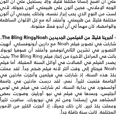
عليّ أن أصبح إنساناً مختلفاً قليلاً وإلا يستحيل عليّ أن أكون
الوجه الإعلاني. فحين أكون على طبيعتي، أكون خجولة، لأني
لست من النوع الذي يحب إبراز نفسه، ولذلك يفيدني أن أكون
مختلفة قليلاً عن طبيعتي. وأعتقد أنه مع كل الألوان الساطعة
والوامضة، كان مهماً لي أن أبدو فعلاً مفتونة.
-
أخبرينا قليلاً عن الفيلمين الجديدين
Noah
و
The Bling Ring
.
شاركت في تصوير فيلم Noah مع دارين أرونوفسكي. أنهيت
التصوير في تشرين الثاني/نوفمبر وأعتقد أن صوفيا كوبولا
باتت في المراحل الأخيرة من إنجاز فيلم The Bling Ring بحيث
يصدر الفيلم في الصالات في أوائل السنة المقبلة. أما فيلم
Noah فيحتاج إلى وقت أكثر لأنه فيلم ضخم جداً. لقد عملت
بكدّ هذه السنة، إذ شاركت في فيلمين وأنجزت مادتين في
الجامعة فتعبت كثيراً. نعم، لقد درست مادتين في جامعة
أوكسفورد في بداية السنة، ثم شاركت في فيلم في لوس
أنجليس، وبعدها في فيلم في نيو أورلينز، وصورت بعض
المشاهد في إيسلندا ومن ثم في نيويورك. سافرت كثيراً
وعملت بكدّ كبير. كان ذلك جميلاً، إذ أنجزت الكثير من الأمور
المختلفة. كانت سنة حافلة جداً.