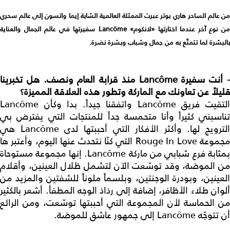
من عالم الساحر هاري بوتر عبرت الممثلة العالمية الشابة إيما واتسون إلى عالم سحري
ن نوع آخر عندما اختارتها «لانكوم»
me
ô
Lanc
سفيرتها في عالم الجمال والعناية
بالبشرة لما تتمتّع به من جمال وشباب وبشرة نضرة.
أنت سفيرة
me
ô
Lanc
منذ قرابة العام ونصف. هل تخبرينا
قليلاً عن تعاونك مع الماركة وتطور هذه العلاقة المميزة؟
التقيت فريق Lancôme واتفقنا جيداً. بدا وكأن Lancôme
تناسبني كثيراً وأنا متحمسة جداً للمنتجات التي يفترض بي
الترويج لها. وأكثر الأفكار التي أحببتها لدى Lancôme هي
مجموعة Rouge In Love التي كنّا نتحدث عنها اليوم، وأعتبر ها
بمثابة فرع شبابي من ماركة Lancôme. إنها مجموعة مستوحاة
من الموضة، وقد توسّعت الآن لتشمل ظلال العينين، وأقلام
العينين، وبودرة الوجنتين، وبلسماً ملوناً للشفتين والمزيد من
ألوان طلاء الأظافر، إضافة إلى رذاذ الوجه المطفأ. أشعر بالكثير
من الحماسة لأن المجموعة التي أحببتها توسّعت، ومن الرائع
أن تتوجّه Lancôme إلى جمهور عاشق للموضة.