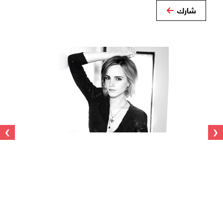
شارك
›
‹