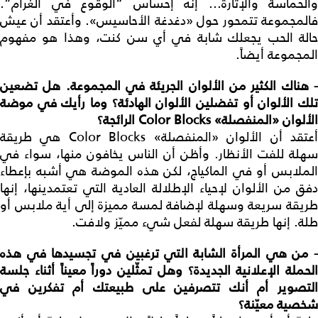
والحماسة والإثارة... إنه إحساس “الوقوع في الغرام”.
فالمجموعة تتمحور حول «دغدغة الأحاسيس». وأعتقد أن عيش
حالة الحب يجعلك شابة في أي سن كنت، وهذا هو مفهوم
المجموعة أيضاً.
هناك الكثير من الألوان الجريئة في المجموعة. هل تضعين
تلك الألوان أو تفضلين الألوان الهادئة؟ وما رأيك في موضة
الألوان «المنفصلة»
Color Blocks
الرائجة؟
أعتقد أن الألوان «المنفصلة» Color Blocks هي طريقة
سهلة للفت الأنظار. وأظن أن الناس يخافون منها، سواء في
الملابس أو في الماكياج، لكن هذه الموضة هي أشبه بإعطاء
دفق من الألوان لإحياء الإطلالة العادية التي تعتمدينها، إنها
طريقة سريعة وسهلة لإضافة لمسة مميزة إلى أية ملابس أو
طلة. إنها طريقة سهلة لفعل شيء مميّز ولافت.
من هي المرأة الشابة التي ترغبين في تجسيدها في هذه
الحملة الإعلانية الجديدة؟ وهل تمثّلين دوراً معيناً أثناء جلسة
التصوير أم أنك تتصرفين على طبيعتك أم تفكرين في
شخصية معيّنة؟