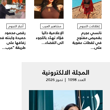
إطلالات النجوم
مشاهير العرب
أخبار النجوم
نانسي عجرم
الإعلامية داليا
رقص محمود
بقميص مفتوح
فؤاد تهدّد باللجوء
حميدة وابنته ف
في لقطات عفوية
الى القضاء...
زفافها على
على...
طريقة "حرب...
المجلة الالكترونية
العدد 1098 | تموز 2026