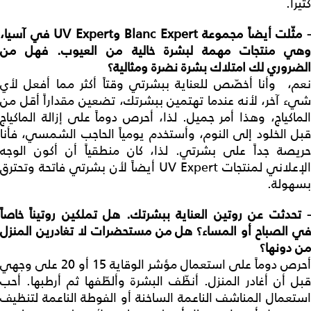
كثيراً.
مثّلت أيضاً مجموعة
Blanc Expert
و
UV Expert
في آسيا،
وهي منتجات مهمة لبشرة خالية من العيوب. فهل من
الضروري لك امتلاك بشرة نضرة ومثالية؟
نعم، وأنا أخصّص للعناية ببشرتي وقتاً أكثر مما أفعل لأي
شيء آخر، لأنه عندما تهتمين ببشرتك، تضعين مقداراً أقل من
الماكياج، وهذا أمر جميل. لذا، أحرص دوماً على إزالة الماكياج
قبل الخلود إلى النوم، وأستخدم يومياً الحاجب الشمسي، فأنا
حريصة جداً على بشرتي. لذا، كان منطقياً أن أكون الوجه
الإعلاني لمنتجات UV Expert أيضاً لأن بشرتي فاتحة وتحترق
بسهولة.
تحدثت عن روتين العناية ببشرتك. هل تملكين روتيناً خاصاً
في الصباح أو المساء؟ هل من مستحضرات لا تغادرين المنزل
من دونها؟
أحرص دوماً على استعمال مؤشر الوقاية 15 أو 20 على وجهي
قبل أن أغادر المنزل. أنظّف البشرة وألطّفها ثم أرطبها. أحب
استعمال المناشف الناعمة الساخنة أو الفوطة الناعمة لتنظيف