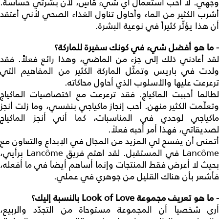
وجهي. لا أحب استعمال أي شيء قاسٍ، لأن بشرتي حساسة.
أشرب الكثير من الماء وأحاول تناول الغذاء الصحي لأني أعتقد
أن هذا يؤثّر كثيراً في نوعية البشرة.
-
ما هو أفضل شيء في كونك سفيرة للماركة؟
لقد أعادني ذلك إلى جزء من الماضي، وهذا رائع فعلاً. فقد
ولدت في باريس وتمثّل الماركة الكثير من المفاهيم التي
ترعرعت عليها والأسلوب الذي أحاول محاكاته.
لطالما أحببت الماكياج. فقد ترعرعت مع اختصاصيات الماكياج
وتعلّمت الكثير منهن. أحب إنجاز ماكياجي بنفسي، وما زلت أنجز
ماكياجي لوحدي في المناسبات، كما أني أنجز الماكياج
لصديقاتي، فهذا أمر أحبه فعلاً.
أتمنى أن يفسح لي المزيد من المجال في الإبداع والتعاون مع
Lancôme في المستقبل. لقد اهتم فريق Lancôme برأيي،
بحيث لا أعرض فقط المنتجات وإنما أساهم أيضاً في ما أفعله،
فأشعر بأن هناك القليل من جوهري في عملي.
-
ما هو تعريف مجموعة
Look of Love
بالنسبة إليك؟
أرى شخصياً أن المجموعة مستوحاة من التجدّد والربيع،