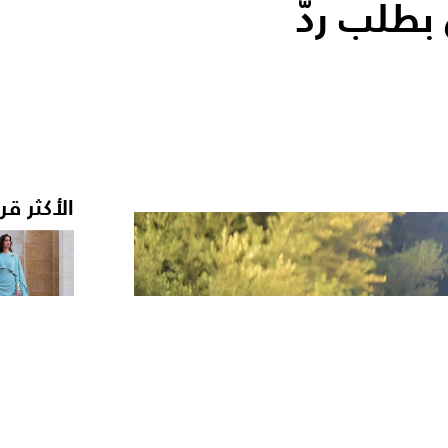
طلب ردّ
الأكثر قر