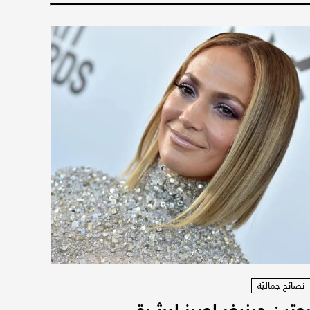
نصائح جماليّة
وتين جينيفر لوبيز لبشرة