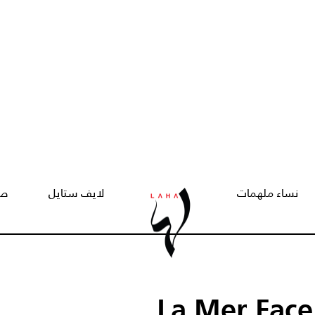
نساء ملهمات
لايف ستايل
صح
La Mer Face