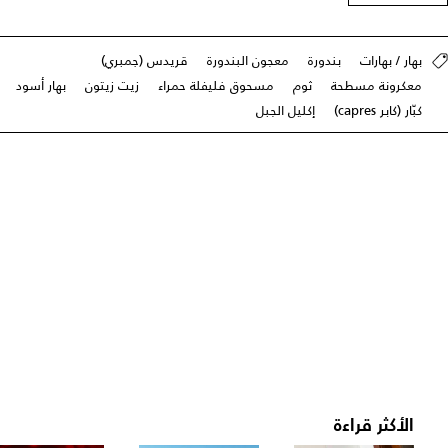
بهار / بهارات
بندورة
معجون البندورة
قريدس (جمبري)
معكرونة مسطحة
ثوم
مسحوق فليفلة حمراء
زيت زيتون
بهار أسود
كبّار (كابر capres)
إكليل الجبل
الأكثر قراءة