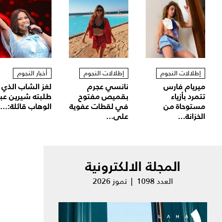
إطلالات النجوم
إطلالات النجوم
أخبار النجوم
ميريام فارس
نانسي عجرم
لغز الشاب الذي
تتمرد بأزياء
بقميص مفتوح
طلبته شيرين عب
مستوحاة من
في لقطات عفوية
الوهاب قائلة:...
الخزانة...
على...
المجلة الالكترونية
العدد 1098 | تموز 2026