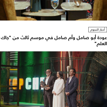
أخبار النجوم
عودة أبو صامل وأم صامل في موسم ثالث من "جاك
العلم"