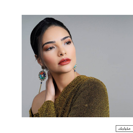
مكياجك