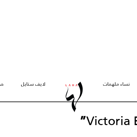
نساء ملهمات
لايف ستايل
صح
”
Victoria