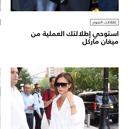
إطلالات النجوم
استوحي إطلالتك العملية من
إ
ميغان ماركل ‎
م