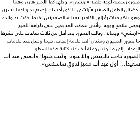
صورة رسمية لوجه طفله «آرتشي». وظهر كفّا الأمير هاري وهما
يحضنان الطفل الصغير «آرتشي» الذي أمسك بإصبع يد والده اليسرى
وهو ينظر مباشرةً إلى الكاميرا بعينيه الصغيرتين، فيما أخفت يد والده
بعض ملامح وجهه. وأثنى معظم المتابعين على ظرافة ​الأمير
«آرتشي» ​وجماله. ونالت الصورة بعد أقل من ثلاث ساعات على نشرها
ما يفوق الـمليون ومئتي ألف علامة إعجاب، فيما وصل عدد علامات
الإعجاب إلى مليونين ومئة ألف عند كتابة هذه السطور.
الصورة جاءت بالأبيض والأسود، وكُتب عليها: «أتمنى عيدَ أبٍ
سعيداً... أول عيد أب مميز لدوق ساسكس».