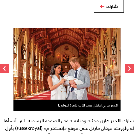
شارك
›
‹
الأمير هاري احتفل بعيد الأب للمرة الأولى!
شارك ​الأمير هاري​ محبّيه ومتابعيه في الصفحة الرسمية التي أنشأها
له ولزوجته ​ميغان ماركل​ على موقع «إنستغرام» (sussexroyal) بأول