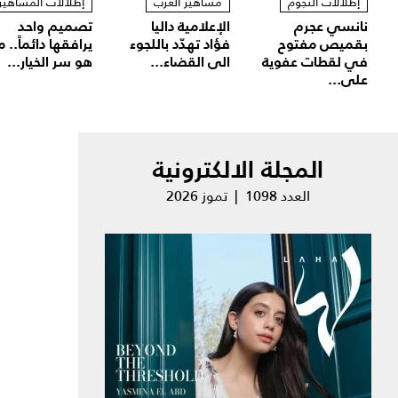
إطلالات النجوم
مشاهير العرب
إطلالات المشاهير
نانسي عجرم
الإعلامية داليا
تصميم واحد
بقميص مفتوح
فؤاد تهدّد باللجوء
يرافقها دائماً.. م
في لقطات عفوية
الى القضاء...
هو سر الخيار...
على...
المجلة الالكترونية
العدد 1098 | تموز 2026