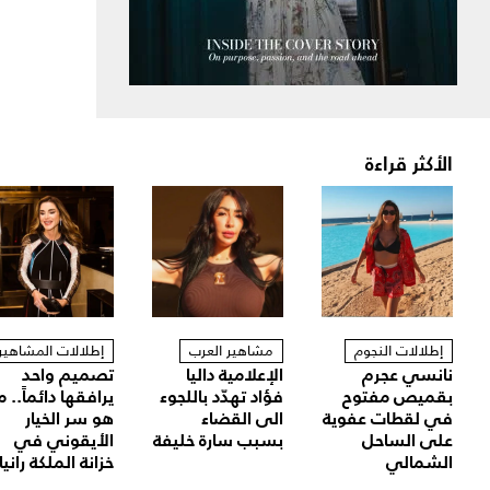
الأكثر قراءة
إطلالات النجوم
مشاهير العرب
إطلالات المشاهير
نانسي عجرم
الإعلامية داليا
تصميم واحد
بقميص مفتوح
فؤاد تهدّد باللجوء
يرافقها دائماً.. م
في لقطات عفوية
الى القضاء
هو سر الخيار
على الساحل
بسبب سارة خليفة
الأيقوني في
الشمالي
خزانة الملكة رانيا