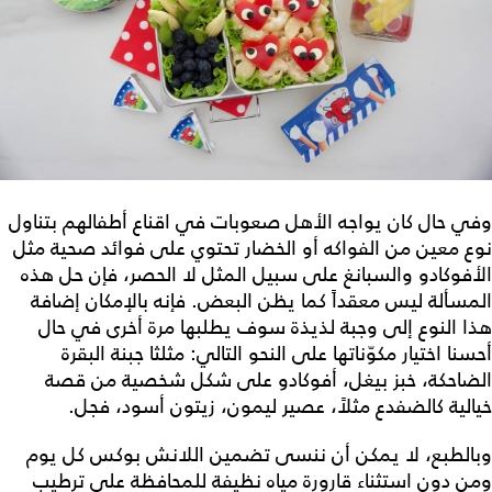
وفي حال كان يواجه الأهل صعوبات في اقناع أطفالهم بتناول
نوع معين من الفواكه أو الخضار تحتوي على فوائد صحية مثل
الأفوكادو والسبانغ على سبيل المثل لا الحصر، فإن حل هذه
المسألة ليس معقداً كما يظن البعض. فإنه بالإمكان إضافة
هذا النوع إلى وجبة لذيذة سوف يطلبها مرة أخرى في حال
أحسنا اختيار مكوّناتها على النحو التالي: مثلثا جبنة البقرة
الضاحكة، خبز بيغل، أفوكادو على شكل شخصية من قصة
خيالية كالضفدع مثلاً، عصير ليمون، زيتون أسود، فجل.
وبالطبع، لا يمكن أن ننسى تضمين اللانش بوكس كل يوم
ومن دون استثناء قارورة مياه نظيفة للمحافظة على ترطيب