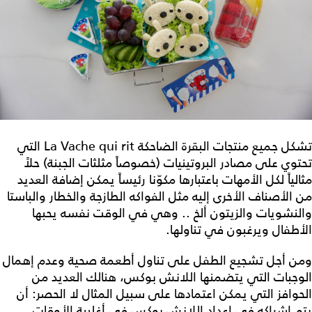
تشكل جميع منتجات البقرة الضاحكة La Vache qui rit التي
تحتوي على مصادر البروتينيات (خصوصاً مثلثات الجبنة) حلاً
مثالياً لكل الأمهات باعتبارها مكوّنا رئيساً يمكن إضافة العديد
من الأصناف الأخرى إليه مثل الفواكه الطازجة والخطار والباستا
والنشويات والزيتون ألخ .. وهي في الوقت نفسه يحبها
الأطفال ويرغبون في تناولها.
ومن أجل تشجيع الطفل على تناول أطعمة صحية وعدم إهمال
الوجبات التي يتضمنها اللانش بوكس، هنالك العديد من
الحوافز التي يمكن اعتمادها على سبيل المثال لا الحصر: أن
يتم إشراكه في إعداد اللانش بوكس في أغلبية الأوقات