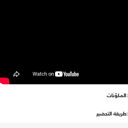
:المكوّنات
:طريقة التحضير