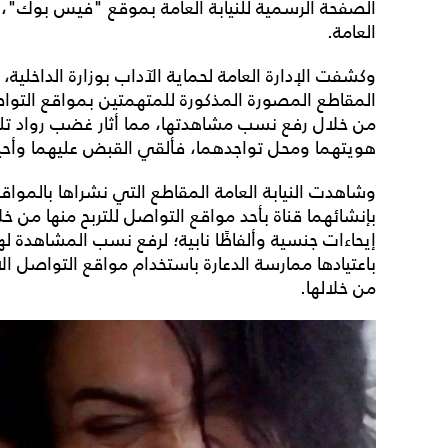
الصفحة الرسمية للنيابة العامة بموقع "فيس بوك"، وع
العامة.
وكشفت الإدارة العامة لحماية الآداب بوزارة الداخلية، 
المقاطع المصورة المذكورة للمتهمتين بمواقع التواص
من خلال رفع نسب مشاهدتها، مما أثار غضب رواد تلك
هويتهما ومحل تواجدهما، فألقي القبض عليهما وأحيلتا
وشاهدت النيابة العامة المقاطع التي نشراها بالمواق
بإنشائهما قناة بأحد مواقع التواصل للتربح منها من
إيحاءات جنسية وألفاظًا نابية؛ لرفع نسب المشاهدة لها، و
باعتيادها ممارسة الدعارة باستخدام مواقع التواصل 
من خلالها.