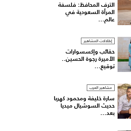
الترف المحافظ: فلسفة
المرأة السعودية في
عالم...
إطلالات المشاهير
حقائب وإكسسوارات
الأميرة رجوة الحسين..
توقيع...
مشاهير العرب
سارة خليفة ومحمود كهربا
حديث السوشيال ميديا
بعد...