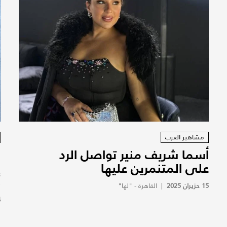
مشاهير العرب
أسما شريف منير تواصل الرد
ن
على المتنمرين عليها
إ
ك
15 حزيران 2025
|
القاهرة - "لها"
4