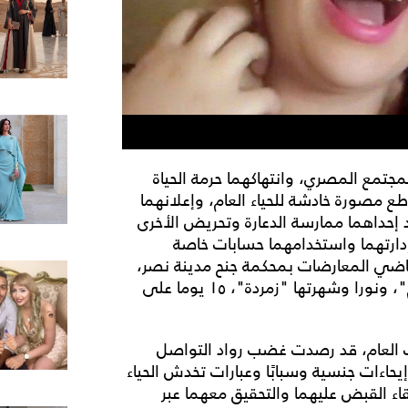
مجتمع المصري، وانتهاكهما حرمة الحياة
 مصورة خادشة للحياء العام، وإعلانهما
اد إحداهما ممارسة الدعارة وتحريض الأخرى
إدارتهما واستخدامهما حسابات خاصة
 قاضي المعارضات بمحكمة جنح مدينة نصر،
تجدبد حبس المتهمتيْنِ شريفة وشهرتها "شيري هانم"، ونورا وشهرتها "زمردة"، ١٥ يوما على
ائب العام، قد رصدت غضب رواد التواصل
اءات جنسية وسبابًا وعبارات تخدش الحياء
اء القبض عليهما والتحقيق معهما عبر