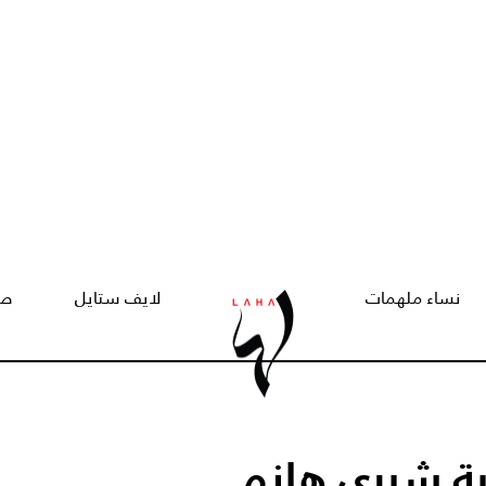
نساء ملهمات
لايف ستايل
صح
ة شيري هانم