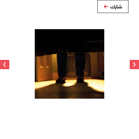
شارك
›
‹