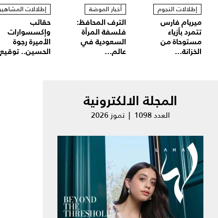
إطلالات النجوم
أخبار الموضة
إطلالات المشاهير
ميريام فارس
الترف المحافظ:
حقائب
تتمرد بأزياء
فلسفة المرأة
وإكسسوارات
مستوحاة من
السعودية في
الأميرة رجوة
الخزانة...
عالم...
الحسين.. توقيع.
المجلة الالكترونية
العدد 1098 | تموز 2026