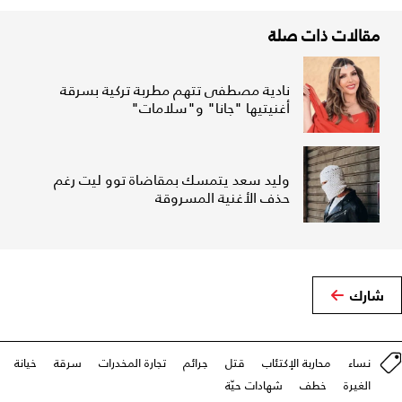
مقالات ذات صلة
نادية مصطفى تتهم مطربة تركية بسرقة
أغنيتيها "جانا" و"سلامات"
وليد سعد يتمسك بمقاضاة توو ليت رغم
حذف الأغنية المسروقة
شارك
نساء
محاربة الإكتئاب
قتل
جرائم
تجارة المخدرات
سرقة
خيانة
الغيرة
خطف
شهادات حيّة