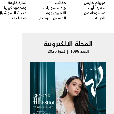
ميريام فارس
حقائب
سارة خليفة
تتمرد بأزياء
وإكسسوارات
ومحمود كهربا
مستوحاة من
الأميرة رجوة
حديث السوشيال
الخزانة...
الحسين.. توقيع...
ميديا بعد...
المجلة الالكترونية
العدد 1098 | تموز 2026