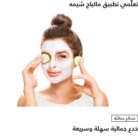
تعلّّمي تطبيق ماكياج شيمه
نصائح جماليّة
خدع جمالية سهلة وسريعة