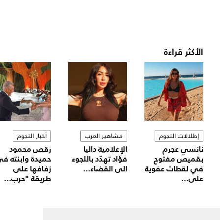
الأكثر قراءة
إطلالات النجوم
مشاهير العرب
أخبار النجوم
نانسي عجرم
الإعلامية داليا
رقص محمود
بقميص مفتوح
فؤاد تهدّد باللجوء
حميدة وابنته ف
في لقطات عفوية
الى القضاء...
زفافها على
على...
طريقة "حرب...