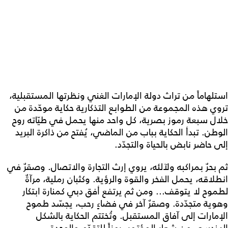
استلهاماً من تراث دولة الإمارات الغني ونظرتها المستقبلية،
تروي هذه المجموعة من الطوابع التذكارية حكاية موحّدة من
خلال سبعة رموز بصرية، كل واحد منها يحمل في طيّاته روح
الوطن. تبدأ الحكاية بباب من الماضي، يُفتح من ذاكرة البريد
إلى حاضر نابض بالحياة والتجدّد.
ثم بحرٌ بمراكبه ولآلئه، يروي إرث التجارة والاتصال. وصقرٌ في
انطلاقه، يحمل الفخر والقوة والرؤية. وكثبان رملية، مرآةٌ
لطموح لا يتوقف... ومن ثم يرتفع أفق دبي كمنارة ابتكار
وهوية متجدّدة. وصقرٌ آخر في فضاءٍ رحب، يجسّد طموح
الإمارات إلى آفاق المستقبل. وتُختتم الحكاية بالشكل