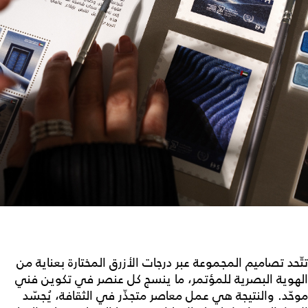
تتّحد تصاميم المجموعة عبر درجات الأزرق المختارة بعناية من
الهوية البصرية للمؤتمر، ما ينسج كل عنصر في تكوين فني
موحّد. والنتيجة هي عمل معاصر متجذّر في الثقافة، يُجسّد