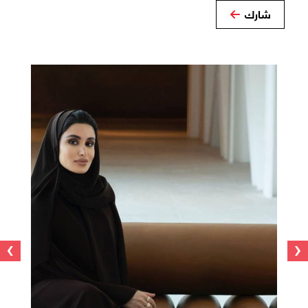
شارك
›
‹