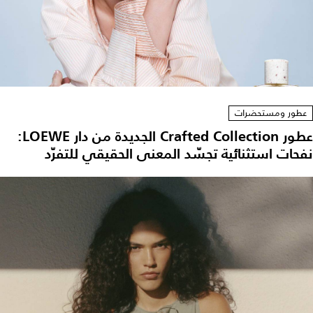
عطور ومستحضرات
عطور Crafted Collection الجديدة من دار LOEWE:
نفحات استثنائية تجسّد المعنى الحقيقي للتفرّد