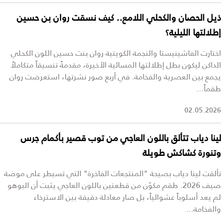
ذيل الحصان والكحلي اللامع.. كيف نسقت روان بن حسين
إطلالتها الليلية؟
اختارت الفاشينيستا والنجمة الكويتية روان بنت حسين اللون الكحلي
الداكن ليكون بطل إطلالتها المسائية الأخيرة، مقدمةً تنسيقاً متكاملاً
يجمع بين العصرية والفخامة. في أربع صور نشرتها، استعرضت روان
طقماً...
02.05.2026
لينا دياب تتألق باللون العاجي من توب قصير بأكمام جرس
وتنورة كشاكش طويلة
تألقت لينا دياب بصيحة "المنتجعات الفاخرة" التي تسيطر على موضة
صيف 2026. طقم مكوّن من قطعتين باللون العاجي يثبت أن البوهو
لم يعد أسلوباً عشوائياً، بل صار معادلة دقيقة بين الاسترخاء
والفخامة...