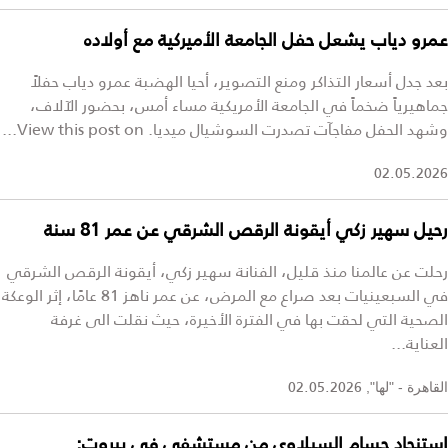
عمرو دياب يشعل حفل الجامعة الأميركية مع أولاده
بعد جدل أسعار التذاكر ومنع التصوير، أحيا الهضبة عمرو دياب حفلاً
جماهيرياً ضخماً في الجامعة الأمريكية مساء أمس، بحضور الآلاف،
وشهد الحفل مفاجآت تصدرت السوشيال ميديا. View this post on...
02.05.2026
رحيل سهير زكي أيقونة الرقص الشرقي عن عمر 81 سنة
رحلت عن عالمنا منذ قليل، الفنانة سهير زكي، أيقونة الرقص الشرقي
في السبعينيات بعد صراع مع المرض، عن عمر ناهز 81 عامًا، إثر الوعكة
الصحية التي لحقت بها في الفترة الأخيرة، حيث نقلت الى غرفة
العناية...
02.05.2026
القاهرة - "لها",
استنجاد حسام السيلاوي من مستشفى في بيروت: