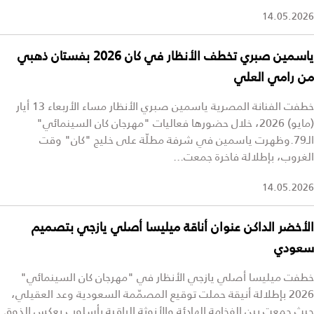
14.05.2026
ياسمين صبري تخطف الأنظار في كان 2026 بفستان ذهبي
من رامي العلي
خطفت الفنانة المصرية ياسمين صبري الأنظار مساء الأربعاء 13 أيار
(مايو) 2026، خلال حضورها فعاليات "مهرجان كان السينمائي"
الـ79.وظهرت ياسمين في شرفة مطلّة على خليج "كان" وقت
الغروب، بإطلالة فاخرة جمعت...
14.05.2026
الأخضر الداكن عنوان أناقة ميليسا أصلي يازجي بتصميم
سعودي
خطفت ميليسا أصلي يازجي الأنظار في "مهرجان كان السينمائي"
2026 بإطلالة أنيقة حملت توقيع المصمّمة السعودية وعد العقيلي،
حيث جمعت بين الفخامة الهادئة والأنوثة الراقية بأسلوب يعكس الذوق