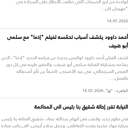
كواحدة من أبرز الصيحات التي خطفت الأنظار على السجادة في
"مهرجان كان...
14.05.2026
أحمد داوود يكشف أسباب تحمّسه لفيلم "إذما" مع سلمى
أبو ضيف
كشف الفنان أحمد داوود كواليس جديدة عن فيلمه الجديد "إذما"، الذي
يقدّمه بمشاركة الفنانة سلمى أبو ضيف، والمقرر طرحه في كل دور
العرض السينمائي، في عيد الأضحى، كاشفاً عن تأثر أصدقائه
بالعمل،...
14.05.2026
القاهرة - "لها",
النيابة تقرر إحالة شقيق رنا رئيس الى المحاكمة
في تطور جديد ولافت في اتهام عبدالله عماد، شقيق الفنانة رنا رئيس
بحيازة مواد مخدرة بقصد التعاطي، وحمل سلاح أبيض، الى جانب قيادة