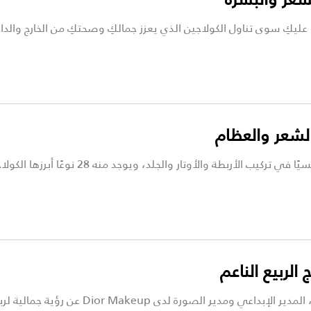
ا عليكِ سوى تناول الكولاجين الذي يعزز جمالكِ وصحتكِ من الخارج والد
الشعر والعظام
يعد الكولاجين من أهم أنواع البروتينات التي ت
بلمسات تجمع بين النعومة والجرأة، يكشف ilips