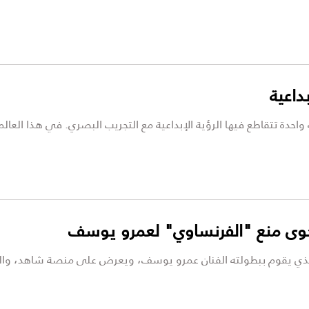
دة تتقاطع فيها الرؤية الإبداعية مع التجريب البصري. في هذا العالم 
كوى منع "الفرنساوي" لعمرو يوسف
 يقوم ببطولته الفنان عمرو يوسف، ويعرض على منصة شاهد، والمق