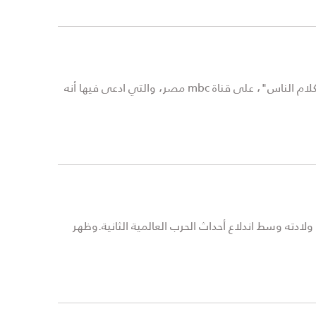
كذّبت الفتاة النمساوية ضحية الفنان محمود حجازي، كل ما أدلى به من تصريحات خلال لقائه مع الإعلامية ياسمين عز، في برنامج "كلام الناس"، على قناة mbc مصر، والتي ادعى فيها أنه
ولادته وسط اندلاع أحداث الحرب العالمية الثانية.وظهر