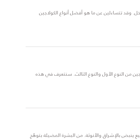
اخل. وقد تتساءلين عن ما هو أفضل أنواع الكولاجين
لعب دورًا رئيسيًا في تركيب الأربطة والأوتار والجلد، ويوجد منه 28 نوعًا أبرزها الكولاجين من النوع الأول والنوع الثالث. سنتعرف في هذه
Peter Ph، المدير الإبداعي ومدير الصورة لدى Dior Makeup عن رؤية جمالية لربيع ينبض بالإشراق والأنوثة. من البشرة المضيئة بتوهّج