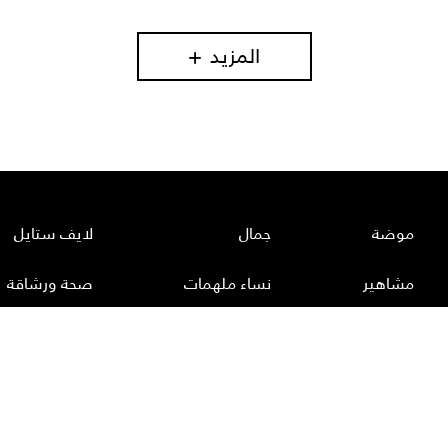
المزيد
موضة
جمال
لايف ستايل
مشاهير
نساء ملهمات
صحة ورشاقة
أعداد لها
عن لها
إتصل بنا
سياسة الخصوصية
إشت