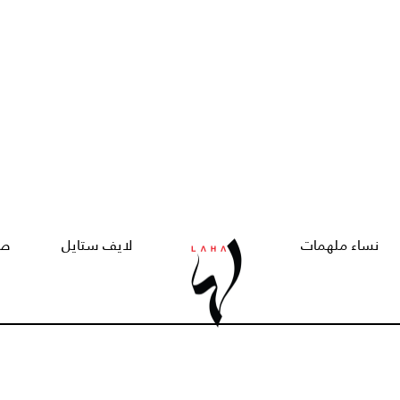
نساء ملهمات
لايف ستايل
صح