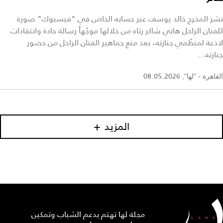
نشر المخرج خالد يوسف عبر حسابه الخاص في "فيسبوك" صورة
للفنان الراحل هاني شاكر رثاه من خلالها موجّهاً رسالة حادة وانتقادات
لاذعة لمنظّمي جنازته، بعد منع جماهير الفنان الراحل من حضور
جنازته...
08.05.2026
القاهرة - "لها",
المزيد
مجلة لها تهتم بدعم الشباب وتمكين