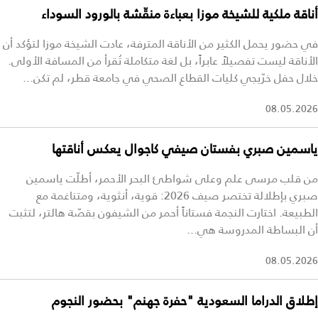
أناقة ملكية للشيخة موزا بعباءة منقّشة بالورود السوداء
في حضور يحمل الكثير من الأناقة المترفة، عادت الشيخة موزا لتؤكد أن
الأناقة ليست تفصيلاً عابراً، بل لغة متكاملة تُقرأ من المسافة الأولى.
خلال حفل خرّيجي كليات القطاع الصحي في جامعة قطر، لم تكن...
08.05.2026
ياسمين صبري بفستان صيفي كاجوال يعكس أناقتها
من قلب مرسى علم وعلى شواطئ البحر الأحمر، أطلّت ياسمين
صبري بإطلالة تختصر صيف 2026: قوية، أنثوية، ومتناغمة مع
الطبيعة. اختارت النجمة فستاناً أحمر من الشيفون بقصّة هالتر، لتثبت
أن البساطة المدروسة هي...
08.05.2026
إطلاق الدراما السعودية "حفرة جهنم" بحضور النجوم